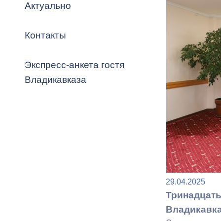
Владикавка
Актуально
Распоряжен
Контакты
ОРВ и эксп
Оценка деят
Экспресс-анкета гостя
местного с
Владикавказа
Открытые д
29.04.2025
Информация
Тринадцать
проверок
Владикавка