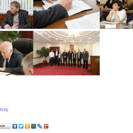
иску
ься…