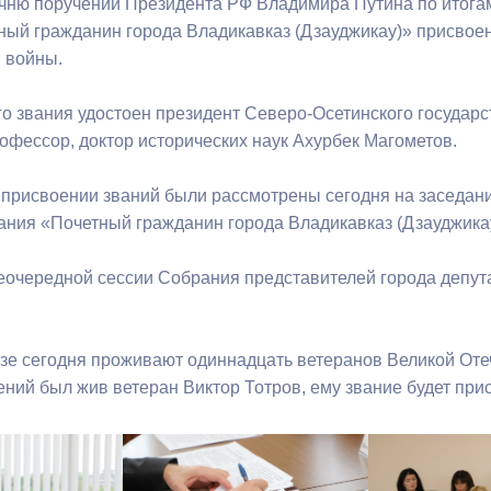
чню поручений Президента РФ Владимира Путина по итогам
ный гражданин города Владикавказ (Дзауджикау)» присвое
 войны.
ный контроль
Выборы 2026
го звания удостоен президент Северо-Осетинского государс
рофессор, доктор исторических наук Ахурбек Магометов.
 присвоении званий были рассмотрены сегодня на заседан
ания «Почетный гражданин города Владикавказ (Дзауджика
неочередной сессии Собрания представителей города деп
зе сегодня проживают одиннадцать ветеранов Великой От
ений был жив ветеран Виктор Тотров, ему звание будет при