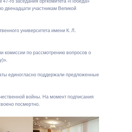
 47-го заседания оргкомитета «Победа»
Бесплатная юридическая помощь
но двенадцати участникам Великой
твенного университета имени К. Л.
ии комиссии по рассмотрению вопросов о
у)».
утаты единогласно поддержали предложенные
ечественной войны. На момент подписания
своено посмертно.