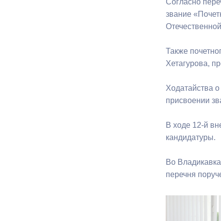
Согласно пере
звание «Почет
Отечественной
Муниципаль
Также почетно
Хетагурова, п
Ходатайства о
присвоении зв
В ходе 12-й в
кандидатуры.
Во Владикавка
перечня поруч