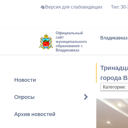
Версия для слабовидящих
Тел: 30
Официальный
сайт
Владикавказ
муниципального
образования г.
Владикавказ
Общие свед
Структура
Интернет-п
Председате
Структура
Новости
Реестры ма
Тринадц
Устав город
Торги и Кон
расписание
Обратная с
Комиссии
Новостная 
Актуально
города В
Новости
Города-поб
Категории:
Программа
Противодей
Достоприме
Опросы
Владикавка
Формы обра
График при
принимаемы
Архив новостей
Презентаци
рассмотрен
городского 