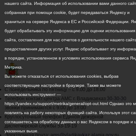
нашего сайта. Информация об использовании вами данного сайт
собранная при помощи cookie, будет передаваться Яндексу и
храниться на сервере Яндекса в ЕС и Российской Федерации. Я
будет обрабатывать эту информацию для оценки использования
сайта, составления для нас отчетов о деятельности нашего сайта
предоставления других услуг. Яндекс обрабатывает эту информ
в порядке, установленном в условиях использования сервиса Ян
Метрика.
Вы можете отказаться от использования cookies, выбрав
соответствующие настройки в браузере. Также вы можете
График
С понедельника по пятницу – с 9.00 до 18.00
использовать инструмент —
работы
Телефон контакт-центра АМС г. Владикавказ
30-30-30
https://yandex.ru/support/metrika/general/opt-out.html Однако это 
администрации
звонки принимаются с 9:00 до 18:00
повлиять на работу некоторых функций сайта. Используя этот са
местного
Круглосуточный телефон Единой дежурной
соглашаетесь на обработку данных о вас Яндексом в порядке и 
самоуправления
диспетчерской службы
53-19-19
указанных выше.
города
Электронная почта:
ams@vladikavkaz.alania.gov.ru