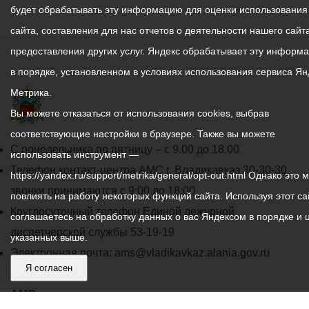
будет обрабатывать эту информацию для оценки использования
сайта, составления для нас отчетов о деятельности нашего сайта
предоставления других услуг. Яндекс обрабатывает эту информ
в порядке, установленном в условиях использования сервиса Ян
Метрика.
Вы можете отказаться от использования cookies, выбрав
соответствующие настройки в браузере. Также вы можете
График
С понедельника по пятницу – с 9.00 до 18.00
использовать инструмент —
работы
Телефон контакт-центра АМС г. Владикавказ
30-30-30
https://yandex.ru/support/metrika/general/opt-out.html Однако это 
администрации
звонки принимаются с 9:00 до 18:00
повлиять на работу некоторых функций сайта. Используя этот са
местного
Круглосуточный телефон Единой дежурной
соглашаетесь на обработку данных о вас Яндексом в порядке и 
самоуправления
диспетчерской службы
53-19-19
указанных выше.
города
Электронная почта:
ams@vladikavkaz.alania.gov.ru
Я согласен
Владикавказ:
Владикавказ
АМС