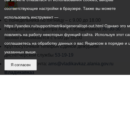
соответствующие настройки в браузере. Также вы можете
использовать инструмент —
График
С понедельника по пятницу – с 9.00 до 18.00
https://yandex.ru/support/metrika/general/opt-out.html Однако это 
работы
Телефон контакт-центра АМС г. Владикавказ
30-30-30
повлиять на работу некоторых функций сайта. Используя этот са
администрации
звонки принимаются с 9:00 до 18:00
соглашаетесь на обработку данных о вас Яндексом в порядке и 
местного
Круглосуточный телефон Единой дежурной
указанных выше.
самоуправления
диспетчерской службы
53-19-19
города
Электронная почта:
ams@vladikavkaz.alania.gov.ru
Я согласен
Владикавказ:
Владикавказ
АМС
Интернет приемная
Собрание представителей
Общественный Совет
Пресс-центр
Общественный транспорт