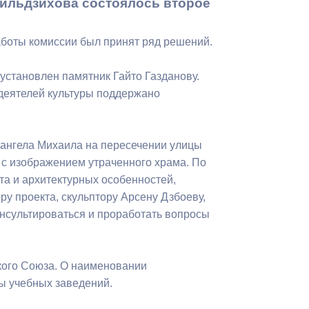
ильдзихова состоялось второе
Бесплатная юридическая помощь
аботы комиссии был принят ряд решений.
 установлен памятник Гайто Газданову.
деятелей культуры поддержано
хангела Михаила на пересечении улицы
 с изображением утраченного храма. По
та и архитектурных особенностей,
у проекта, скульптору Арсену Дзбоеву,
нсультироваться и проработать вопросы
кого Союза. О наименовании
ы учебных заведений.