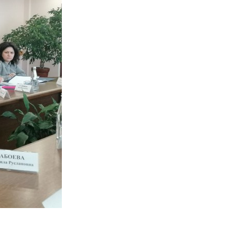
Противодействие коррупции
Градостроительная деятельность
Формирование комфортной
в
городской среды
о
Бюджет для граждан
Пространственные сведения
Гражданская оборона в
чрезвычайных ситуациях
Незаконное строительство
и
Информация финансового
органа