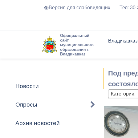
Версия для слабовидящих
Тел: 30
Официальный
сайт
Владикавказ
муниципального
образования г.
Владикавказ
Общие свед
Структура
Интернет-п
Председате
Структура
Новости
Реестры ма
Под пре
Устав город
Торги и Кон
расписание
Обратная с
Комиссии
Новостная 
Актуально
состоял
Новости
Города-поб
Категории:
Программа
Противодей
Достоприме
Опросы
Владикавка
Формы обра
График при
принимаемы
Архив новостей
Презентаци
рассмотрен
городского 