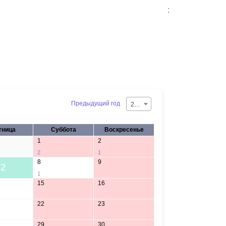
:
Предыдущий год
2026
тница
Суббота
Воскресенье
1
2
2
1
8
9
2
1
15
16
22
23
29
30