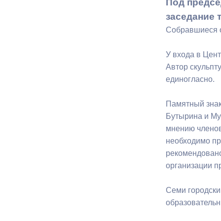
Под предсе
заседание 
Муниципаль
Собравшиеся о
У входа в Цент
Автор скульпт
единогласно.
Памятный знак
Бутырина и Му
мнению членов
необходимо пр
рекомендовано
организации п
Семи городски
образовательн