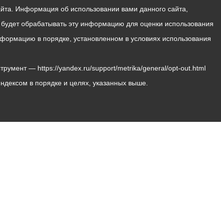
йта. Информация об использовании вами данного сайта,
с будет обрабатывать эту информацию для оценки использования
 информацию в порядке, установленном в условиях использования
мент — https://yandex.ru/support/metrika/general/opt-out.html
Яндексом в порядке и целях, указанных выше.
Владикавказ, пл. Штыба, №2
Тел:
+7 (8672) 55-00-34
Главный редактор: Биазарти Д. К.
Свидетельство о регистрации СМИ ЭЛ № ФС 77 –
75258 от 07.03.2019 выданное Федеральной Службой