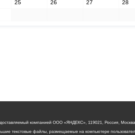
25
26
27
28
1
2
3
4
едоставляемый компанией ООО «ЯНДЕКС», 119021, Россия, Москва, 
льшие текстовые файлы, размещаемые на компьютере пользователе