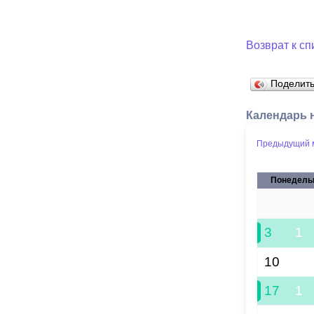
Возврат к сп
Поделит
Календарь 
Предыдущий 
Понедель
27
3
1
10
17
1