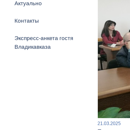
Владикавка
Актуально
Распоряжен
Контакты
ОРВ и эксп
Оценка деят
Экспресс-анкета гостя
местного с
Владикавказа
Открытые д
Информация
проверок
21.03.2025