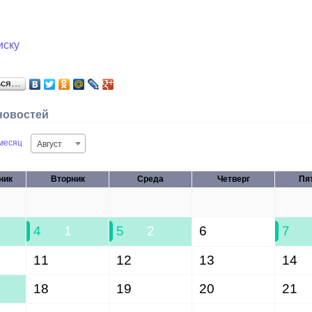
иску
ься…
новостей
месяц
Август
ник
Вторник
Среда
Четверг
Пя
28
29
30
31
4
1
5
2
6
7
11
12
13
14
18
19
20
21