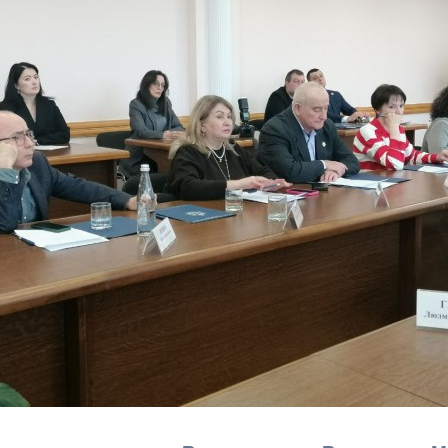
з
ия, постановления
Кадровая политика
ертиза НПА
Контактная информация
ельности органов
Списки граждан, состоящих на
амоуправления
учете в качестве нуждающихся 
улучшении жилищных условий п
г. Владикавказ
анные
Общественное обсуждение
документов стратегического
планирования
 о результатах
Порядок обжалования решений 
действий органов местного
самоуправления