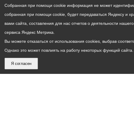
Собранная при помощи cookie информация не может идентифици
собранная при помощи cookie, будет передаваться Яндексу и х
вами сайта, составления для нас отчетов о деятельности нашег
сервиса Яндекс Метрика.
Вы можете отказаться от использования cookies, выбрав соответс
Однако это может повлиять на работу некоторых функций сайта. 
Я согласен
График
С понедельника по пятницу – с 9.00 до 18.00
работы
Телефон контакт-центра АМС г. Владикавказ
30-30-30