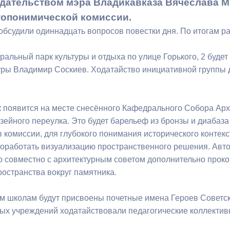
дательством мэра Владикавказа Вячеслава М
топонимической комиссии.
ный контроль
Выборы 2026
бсудили одиннадцать вопросов повестки дня. По итогам р
ральный парк культуры и отдыха по улице Горького, 2 будет
уры Владимир Соскиев. Ходатайство инициативной группы 
 появится на месте снесённого Кафедрального Собора Ар
зейного переулка. Это будет барельеф из бронзы и диабаза
 комиссии, для глубокого понимания исторического контекс
оработать визуализацию пространственного решения. Автор
 совместно с архитектурным советом дополнительно проко
ространства вокруг памятника.
м школам будут присвоены почетные имена Героев Советс
ых учреждений ходатайствовали педагогические коллектив