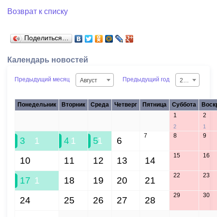
Возврат к списку
Поделиться…
Календарь новостей
Предыдущий месяц
Предыдущий год
Август
2026
Понедельник
Вторник
Среда
Четверг
Пятница
Суббота
Воск
1
2
27
28
29
30
31
2
1
7
8
9
3
1
4
1
5
1
6
15
16
10
11
12
13
14
22
23
17
1
18
19
20
21
29
30
24
25
26
27
28