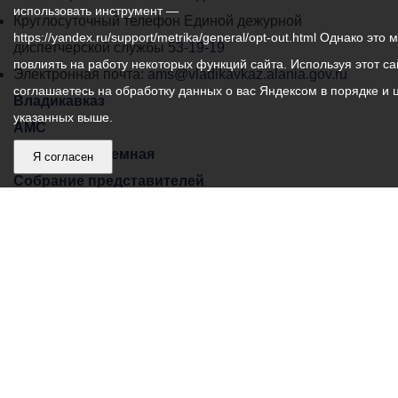
использовать инструмент —
местного
Круглосуточный телефон Единой дежурной
https://yandex.ru/support/metrika/general/opt-out.html Однако это 
самоуправления
диспетчерской службы
53-19-19
повлиять на работу некоторых функций сайта. Используя этот са
города
Электронная почта:
ams@vladikavkaz.alania.gov.ru
соглашаетесь на обработку данных о вас Яндексом в порядке и 
Владикавказ:
Владикавказ
указанных выше.
АМС
Интернет приемная
Я согласен
Собрание представителей
Общественный Совет
Пресс-центр
Общественный транспорт
Владикавказ, пл. Штыба, №2
Тел:
+7 (8672) 55-00-34
Главный редактор: Биазарти Д. К.
Свидетельство о регистрации СМИ ЭЛ № ФС 77 –
75258 от 07.03.2019 выданное Федеральной Службой