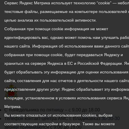
Сервис Яндекс Метрика использует технологию “cookie” — небо
текстовые файлы, размещаемые на компьютере пользователей 
целью анализа их пользовательской активности.
Собранная при помощи cookie информация не может
идентифицировать вас, однако может помочь нам улучшить рабо
нашего сайта. Информация об использовании вами данного сайт
собранная при помощи cookie, будет передаваться Яндексу и
храниться на сервере Яндекса в ЕС и Российской Федерации. Я
будет обрабатывать эту информацию для оценки использования
сайта, составления для нас отчетов о деятельности нашего сайта
предоставления других услуг. Яндекс обрабатывает эту информ
в порядке, установленном в условиях использования сервиса Ян
Метрика.
График
С понедельника по пятницу – с 9.00 до 18.00
Вы можете отказаться от использования cookies, выбрав
работы
Телефон контакт-центра АМС г. Владикавказ
30-30-30
соответствующие настройки в браузере. Также вы можете
администрации
звонки принимаются с 9:00 до 18:00