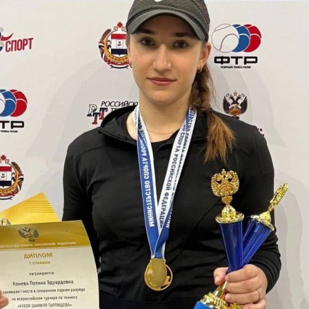
з
ия, постановления
Кадровая политика
ертиза НПА
Контактная информация
ельности органов
Списки граждан, состоящих на
амоуправления
учете в качестве нуждающихся 
улучшении жилищных условий п
г. Владикавказ
анные
Общественное обсуждение
документов стратегического
планирования
 о результатах
Порядок обжалования решений 
действий органов местного
самоуправления