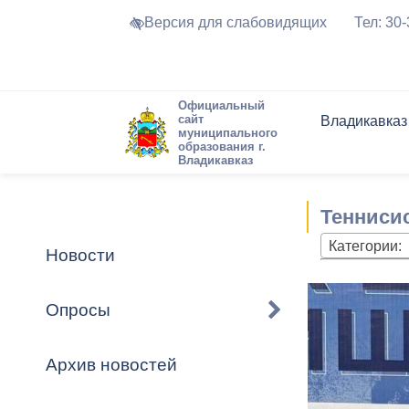
Версия для слабовидящих
Тел: 30
Официальный
сайт
Владикавказ
муниципального
образования г.
Владикавказ
Общие свед
Структура
Интернет-п
Председате
Структура
Новости
Реестры ма
Тенниси
Устав город
Торги и Кон
расписание
Обратная с
Комиссии
Новостная 
Актуально
Категории:
Новости
Города-поб
Программа
Противодей
Достоприме
Опросы
Владикавка
Формы обра
График при
принимаемы
Архив новостей
Презентаци
рассмотрен
городского 