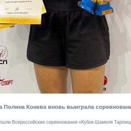
ный контроль
Выборы 2026
а Полина Конева вновь выиграла соревнован
ошли Всероссийские соревнования «Кубок Шамиля Тарпищева