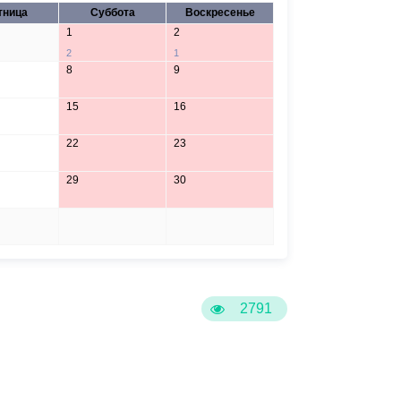
тница
Суббота
Воскресенье
1
2
2
1
8
9
15
16
22
23
29
30
5
6
2791