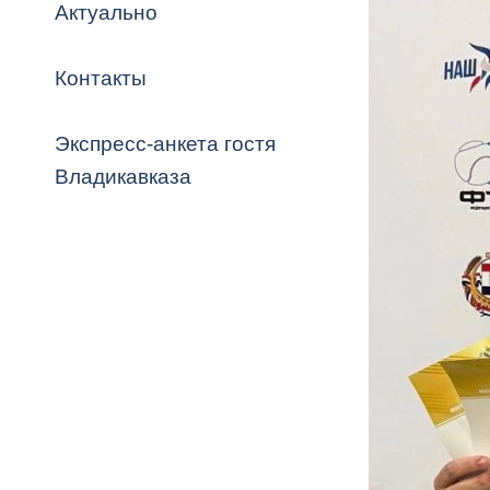
Владикавка
Актуально
Распоряжен
Контакты
ОРВ и эксп
Оценка деят
Экспресс-анкета гостя
местного с
Владикавказа
Открытые д
Информация
проверок