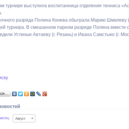
ом турнире выступила воспитанница отделения тенниса «А
.
очного разряда Полина Конева обыграла Марию Шмелеву (г.
ей турнира. В смешанном парном разряде Полина вместе с
едили Устинью Автаеву (г. Рязань) и Ивана Самстыко (г. Мос
иску
ься…
новостей
месяц
Август