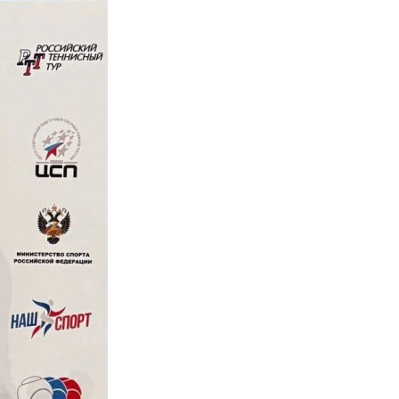
Противодействие коррупции
Градостроительная деятельность
Формирование комфортной
в
городской среды
о
Бюджет для граждан
Пространственные сведения
Гражданская оборона в
чрезвычайных ситуациях
Незаконное строительство
и
Информация финансового
органа