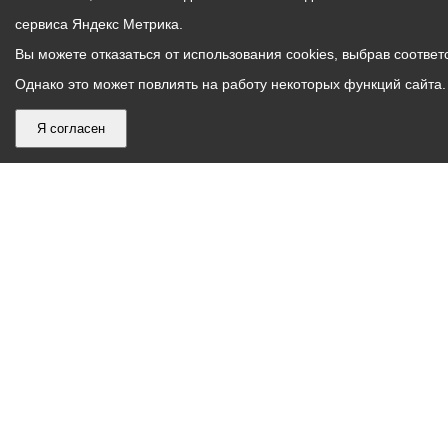
сервиса Яндекс Метрика.
Вы можете отказаться от использования cookies, выбрав соответс
Однако это может повлиять на работу некоторых функций сайта. 
Я согласен
График
С понедельника по пятницу – с 9.00 до 18.00
работы
Телефон контакт-центра АМС г. Владикавказ
30-30-30
администрации
звонки принимаются с 9:00 до 18:00
местного
Круглосуточный телефон Единой дежурной
самоуправления
диспетчерской службы
53-19-19