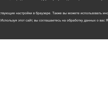
твующие настройки в браузере. Также вы можете использовать инстру
Используя этот сайт, вы соглашаетесь на обработку данных о вас 
Владикавказ
АМС
Интернет приемная
Собрание представителей
Общественный Совет
Пресс-центр
Общественный транспорт