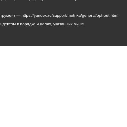
мент — https://yandex.ru/support/metrika/general/opt-out.html
Яндексом в порядке и целях, указанных выше.
Владикавказ, пл. Штыба, №2
Тел:
+7 (8672) 55-00-34
Главный редактор: Биазарти Д. К.
Свидетельство о регистрации СМИ ЭЛ № ФС 77 –
75258 от 07.03.2019 выданное Федеральной Службой
по надзору в сфере связи, информационных
технологий и массовых коммуникаций
Учредитель: Администрация местного самоуправления