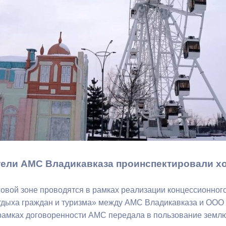
з
ия, постановления
Кадровая политика
ертиза НПА
Контактная информация
ельности органов
Списки граждан, состоящих на
амоуправления
учете в качестве нуждающихся 
улучшении жилищных условий п
г. Владикавказ
анные
Общественное обсуждение
документов стратегического
ели АМС Владикавказа проинспектировали хо
планирования
говой зоне проводятся в рамках реализации концессионног
 о результатах
Порядок обжалования решений 
тдыха граждан и туризма» между АМС Владикавказа и ООО
действий органов местного
В рамках договоренности АМС передала в пользование землю
самоуправления