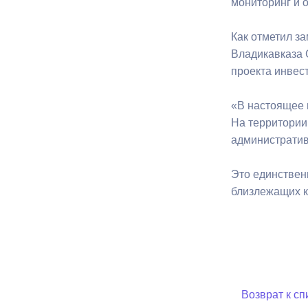
мониторинг и 
Как отметил з
Муниципаль
Владикавказа 
проекта инвест
«В настоящее 
На территории
административ
Это единствен
близлежащих к
Возврат к сп