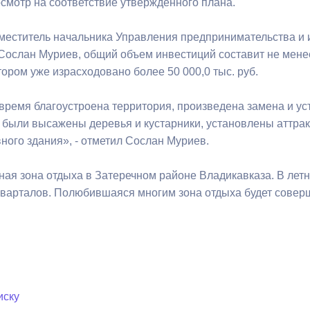
осмотр на соответствие утвержденного плана.
аместитель начальника Управления предпринимательства и
ный контроль
Выборы 2026
Сослан Муриев, общий объем инвестиций составит не менее
ором уже израсходовано более 50 000,0 тыс. руб.
время благоустроена территория, произведена замена и ус
 были высажены деревья и кустарники, установлены аттрак
ного здания», - отметил Сослан Муриев.
ная зона отдыха в Затеречном районе Владикавказа. В летн
варталов. Полюбившаяся многим зона отдыха будет соверш
иску