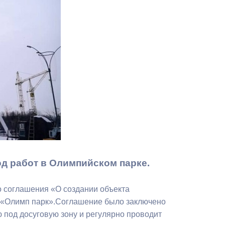
Противодействие коррупции
Градостроительная деятельность
Формирование комфортной
в
городской среды
о
Бюджет для граждан
Пространственные сведения
Гражданская оборона в
чрезвычайных ситуациях
д работ в Олимпийском парке.
Незаконное строительство
о соглашения «О создании объекта
и
Информация финансового
 «Олимп парк».Соглашение было заключено
органа
 под досуговую зону и регулярно проводит