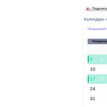
Поделит
Календарь 
Предыдущий 
Понедель
27
3
1
10
17
1
24
31