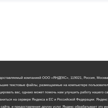
едоставляемый компанией ООО «ЯНДЕКС», 119021, Россия, Москва, 
льшие текстовые файлы, размещаемые на компьютере пользователе
ровать вас, однако может помочь нам улучшить работу нашего са
раниться на сервере Яндекса в ЕС и Российской Федерации. Яндек
о сайта, и предоставления других услуг. Яндекс обрабатывает эту