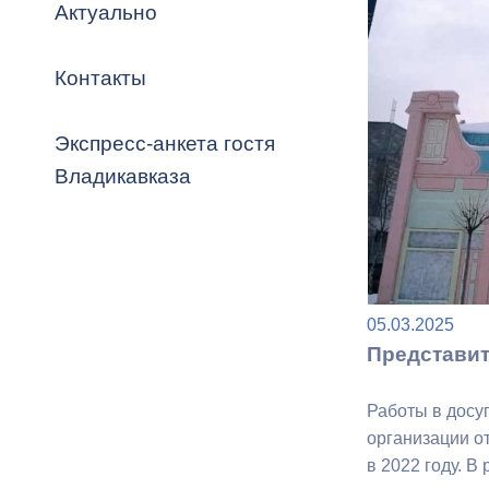
Владикавка
Актуально
Распоряжен
Контакты
ОРВ и эксп
Оценка деят
Экспресс-анкета гостя
местного с
Владикавказа
Открытые д
05.03.2025
Представит
Работы в досу
Информация
организации о
проверок
в 2022 году. 