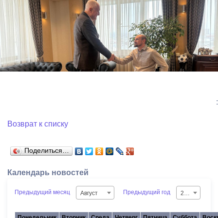
:
Возврат к списку
Поделиться…
Календарь новостей
Предыдущий месяц
Предыдущий год
Август
2026
Понедельник
Вторник
Среда
Четверг
Пятница
Суббота
Воск