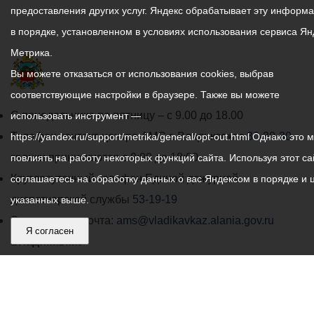
предоставления других услуг. Яндекс обрабатывает эту информ
в порядке, установленном в условиях использования сервиса Ян
Метрика.
Вы можете отказаться от использования cookies, выбрав
соответствующие настройки в браузере. Также вы можете
График
С понедельника по пятницу – с 9.00 до 18.00
использовать инструмент —
работы
Телефон контакт-центра АМС г. Владикавказ
30-30-30
https://yandex.ru/support/metrika/general/opt-out.html Однако это 
администрации
звонки принимаются с 9:00 до 18:00
повлиять на работу некоторых функций сайта. Используя этот са
местного
Круглосуточный телефон Единой дежурной
соглашаетесь на обработку данных о вас Яндексом в порядке и 
самоуправления
диспетчерской службы
53-19-19
указанных выше.
города
Электронная почта:
ams@vladikavkaz.alania.gov.ru
Я согласен
Владикавказ:
Владикавказ
АМС
Интернет приемная
Собрание представителей