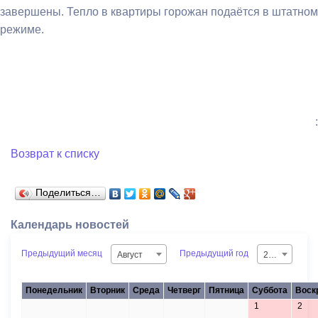
завершены. Тепло в квартиры горожан подаётся в штатном
режиме.
:
Возврат к списку
Поделиться…
Календарь новостей
Предыдущий месяц
Предыдущий год
Август
2026
Понедельник
Вторник
Среда
Четверг
Пятница
Суббота
Воск
1
2
27
28
29
30
31