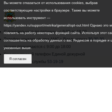
Вы можете отказаться от использования cookies, выбрав
соответствующие настройки в браузере. Также вы можете
использовать инструмент —
https://yandex.ru/support/metrika/general/opt-out.html Однако это 
График
С понедельника по пятницу – с 9.00 до 18.00
повлиять на работу некоторых функций сайта. Используя этот са
работы
Телефон контакт-центра АМС г. Владикавказ
30-30-30
соглашаетесь на обработку данных о вас Яндексом в порядке и 
администрации
звонки принимаются с 9:00 до 18:00
указанных выше.
местного
Круглосуточный телефон Единой дежурной
Я согласен
самоуправления
диспетчерской службы
53-19-19
города
Электронная почта:
ams@vladikavkaz.alania.gov.ru
Владикавказ:
Владикавказ
АМС
Интернет приемная
Собрание представителей
Общественный Совет