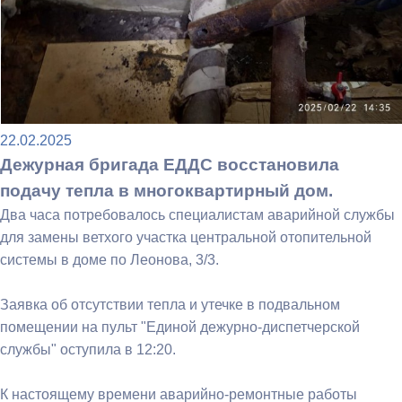
22.02.2025
Дежурная бригада ЕДДС восстановила
подачу тепла в многоквартирный дом.
Два часа потребовалось специалистам аварийной службы
для замены ветхого участка центральной отопительной
системы в доме по Леонова, 3/3.
Заявка об отсутствии тепла и утечке в подвальном
помещении на пульт "Единой дежурно-диспетчерской
службы" оступила в 12:20.
К настоящему времени аварийно-ремонтные работы