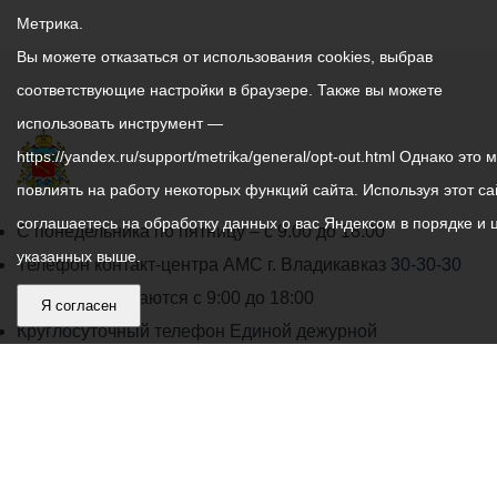
Метрика.
Вы можете отказаться от использования cookies, выбрав
соответствующие настройки в браузере. Также вы можете
использовать инструмент —
https://yandex.ru/support/metrika/general/opt-out.html Однако это 
повлиять на работу некоторых функций сайта. Используя этот са
соглашаетесь на обработку данных о вас Яндексом в порядке и 
График
С понедельника по пятницу – с 9.00 до 18.00
указанных выше.
работы
Телефон контакт-центра АМС г. Владикавказ
30-30-30
администрации
звонки принимаются с 9:00 до 18:00
Я согласен
местного
Круглосуточный телефон Единой дежурной
самоуправления
диспетчерской службы
53-19-19
города
Электронная почта:
ams@vladikavkaz.alania.gov.ru
Владикавказ:
Владикавказ
АМС