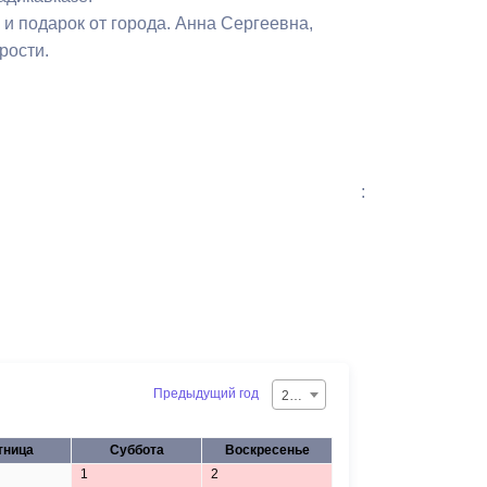
Бесплатная юридическая помощь
 подарок от города. Анна Сергеевна,
рости.
:
Предыдущий год
2026
тница
Суббота
Воскресенье
1
2