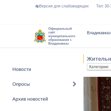
Версия для слабовидящих
Тел: 30
Официальный
сайт
Владикавказ
муниципального
образования г.
Владикавказ
Общие свед
Структура
Интернет-п
Председате
Структура
Новости
Реестры ма
Жительн
Устав город
Торги и Кон
расписание
Обратная с
Комиссии
Новостная 
Актуально
Категории:
Новости
Города-поб
Программа
Противодей
Достоприме
Опросы
Владикавка
Формы обра
График при
принимаемы
Архив новостей
Презентаци
рассмотрен
городского 