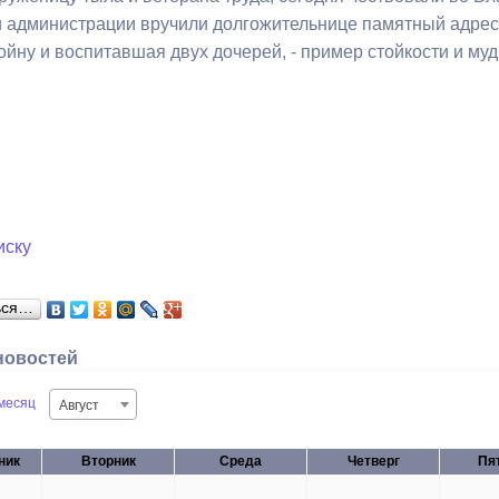
 администрации вручили долгожительнице памятный адрес и
йну и воспитавшая двух дочерей, - пример стойкости и муд
ный контроль
Выборы 2026
иску
ься…
новостей
месяц
Август
ник
Вторник
Среда
Четверг
Пя
28
29
30
31