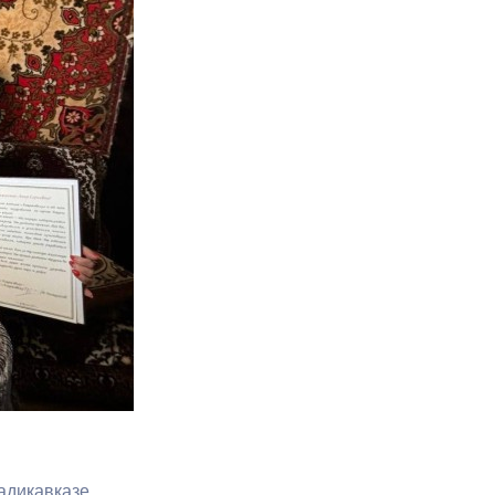
Противодействие коррупции
Градостроительная деятельность
Формирование комфортной
в
городской среды
о
Бюджет для граждан
Пространственные сведения
Гражданская оборона в
чрезвычайных ситуациях
Незаконное строительство
и
Информация финансового
органа
адикавказе.