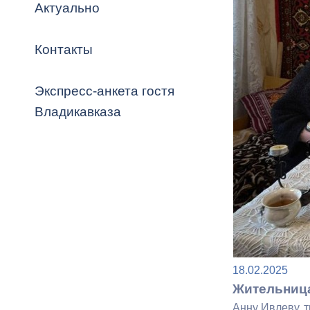
Владикавка
Актуально
Распоряжен
Контакты
ОРВ и эксп
Оценка деят
Экспресс-анкета гостя
местного с
Владикавказа
Открытые д
Информация
18.02.2025
проверок
Жительница
Анну Ивлеву, т