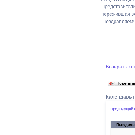
Представители
пережившая во
Муниципаль
Поздравляем!
Возврат к сп
Поделит
Календарь 
Предыдущий 
Понедель
27