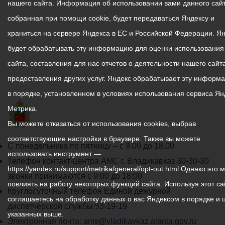
нашего сайта. Информация об использовании вами данного сайт
собранная при помощи cookie, будет передаваться Яндексу и
храниться на сервере Яндекса в ЕС и Российской Федерации. Я
будет обрабатывать эту информацию для оценки использования
сайта, составления для нас отчетов о деятельности нашего сайта
предоставления других услуг. Яндекс обрабатывает эту информ
в порядке, установленном в условиях использования сервиса Ян
Метрика.
Вы можете отказаться от использования cookies, выбрав
соответствующие настройки в браузере. Также вы можете
График
С понедельника по пятницу – с 9.00 до 18.00
использовать инструмент —
работы
Телефон контакт-центра АМС г. Владикавказ
30-30-30
https://yandex.ru/support/metrika/general/opt-out.html Однако это 
администрации
звонки принимаются с 9:00 до 18:00
повлиять на работу некоторых функций сайта. Используя этот са
местного
Круглосуточный телефон Единой дежурной
соглашаетесь на обработку данных о вас Яндексом в порядке и 
самоуправления
диспетчерской службы
53-19-19
указанных выше.
города
Электронная почта:
ams@vladikavkaz.alania.gov.ru