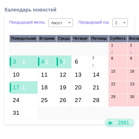
Календарь новостей
Предыдущий месяц
Предыдущий год
Август
2026
Понедельник
Вторник
Среда
Четверг
Пятница
Суббота
Воск
1
2
27
28
29
30
31
2
1
7
8
9
3
1
4
1
5
2
6
2
15
16
10
11
12
13
14
22
23
17
1
18
19
20
21
29
30
24
25
26
27
28
31
1
2
3
4
5
6
2881