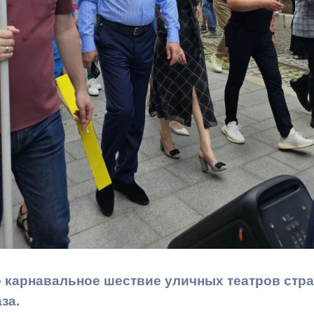
ный контроль
Выборы 2026
 карнавальное шествие уличных театров стра
за.