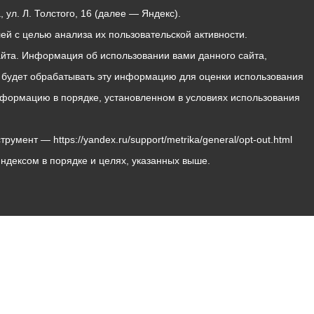
ул. Л. Толстого, 16 (далее — Яндекс).
й с целью анализа их пользовательской активности.
йта. Информация об использовании вами данного сайта,
с будет обрабатывать эту информацию для оценки использования
 информацию в порядке, установленном в условиях использования
мент — https://yandex.ru/support/metrika/general/opt-out.html
Яндексом в порядке и целях, указанных выше.
Владикавказ, пл. Штыба, №2
Тел:
+7 (8672) 55-00-34
Главный редактор: Биазарти Д. К.