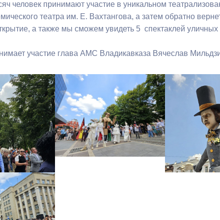
сяч человек принимают участие в уникальном театрализова
мического театра им. Е. Вахтангова, а затем обратно верн
ткрытие, а также мы сможем увидеть 5 спектаклей уличных
нимает участие глава АМС Владикавказа Вячеслав Мильдзи