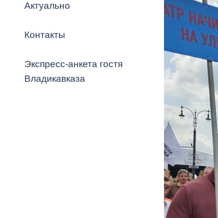
Владикавка
Актуально
Распоряжен
Контакты
ОРВ и эксп
Оценка деят
Экспресс-анкета гостя
местного с
Владикавказа
Открытые д
Информация
проверок