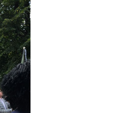
Противодействие коррупции
Градостроительная деятельность
Формирование комфортной
в
городской среды
о
Бюджет для граждан
Пространственные сведения
Гражданская оборона в
чрезвычайных ситуациях
Незаконное строительство
и
Информация финансового
органа