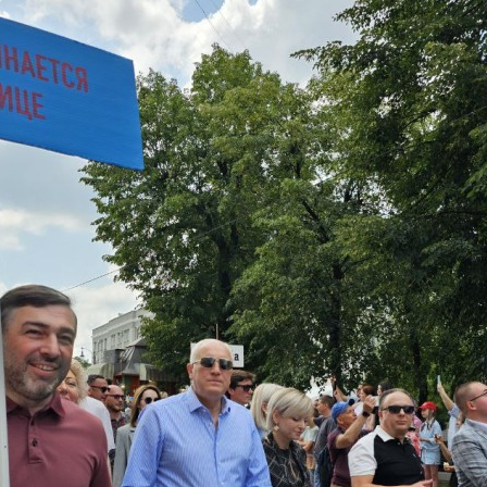
з
ия, постановления
Кадровая политика
ертиза НПА
Контактная информация
ельности органов
Списки граждан, состоящих на
амоуправления
учете в качестве нуждающихся 
улучшении жилищных условий п
г. Владикавказ
анные
Общественное обсуждение
документов стратегического
планирования
 о результатах
Порядок обжалования решений 
действий органов местного
самоуправления