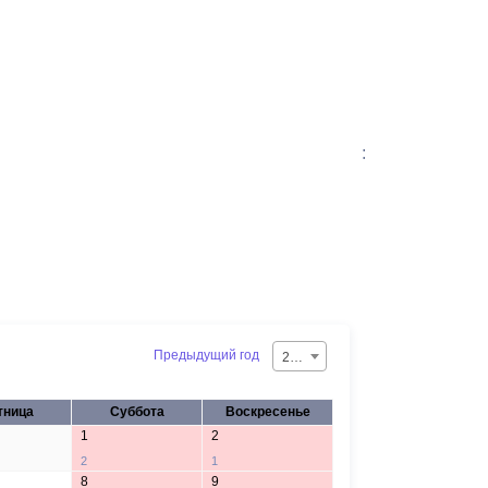
:
Предыдущий год
2026
тница
Суббота
Воскресенье
1
2
2
1
8
9