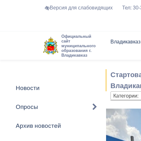
Версия для слабовидящих
Тел: 30
Официальный
сайт
Владикавказ
муниципального
образования г.
Владикавказ
Общие свед
Структура
Интернет-п
Председате
Структура
Новости
Реестры ма
Стартов
Устав город
Торги и Кон
расписание
Обратная с
Комиссии
Новостная 
Актуально
Владика
Новости
Города-поб
Категории:
Программа
Противодей
Достоприме
Опросы
Владикавка
Формы обра
График при
принимаемы
Архив новостей
Презентаци
рассмотрен
городского 