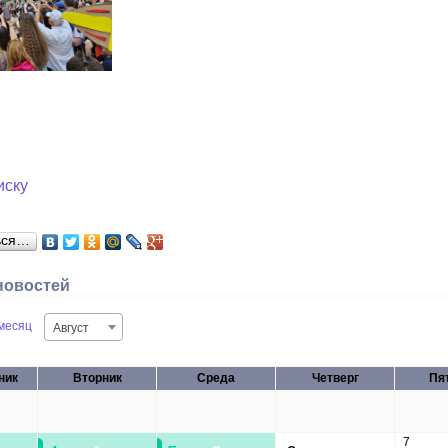
иску
ься…
новостей
месяц
Август
ник
Вторник
Среда
Четверг
Пя
28
29
30
31
7