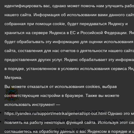
идентифицировать вас, однако может помочь нам улучшить рабо
нашего сайта. Информация об использовании вами данного сайт
собранная при помощи cookie, будет передаваться Яндексу и
храниться на сервере Яндекса в ЕС и Российской Федерации. Я
будет обрабатывать эту информацию для оценки использования
сайта, составления для нас отчетов о деятельности нашего сайта
предоставления других услуг. Яндекс обрабатывает эту информ
в порядке, установленном в условиях использования сервиса Ян
Метрика.
Вы можете отказаться от использования cookies, выбрав
соответствующие настройки в браузере. Также вы можете
использовать инструмент —
График
С понедельника по пятницу – с 9.00 до 18.00
https://yandex.ru/support/metrika/general/opt-out.html Однако это 
работы
Телефон контакт-центра АМС г. Владикавказ
30-30-30
повлиять на работу некоторых функций сайта. Используя этот са
администрации
звонки принимаются с 9:00 до 18:00
соглашаетесь на обработку данных о вас Яндексом в порядке и 