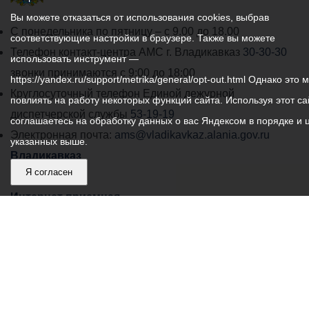
Вы можете отказаться от использования cookies, выбрав
График
С понедельника по пятницу – с 9.00 до 18.00
соответствующие настройки в браузере. Также вы можете
работы
Телефон контакт-центра АМС г. Владикавказ
30-30-30
использовать инструмент —
администрации
звонки принимаются с 9:00 до 18:00
https://yandex.ru/support/metrika/general/opt-out.html Однако это 
местного
Круглосуточный телефон Единой дежурной
повлиять на работу некоторых функций сайта. Используя этот са
самоуправления
диспетчерской службы
53-19-19
соглашаетесь на обработку данных о вас Яндексом в порядке и 
города
Электронная почта:
ams@vladikavkaz.alania.gov.ru
указанных выше.
Владикавказ:
Владикавказ
Я согласен
АМС
Интернет приемная
Собрание представителей
Общественный Совет
Пресс-центр
Общественный транспорт
Владикавказ, пл. Штыба, №2