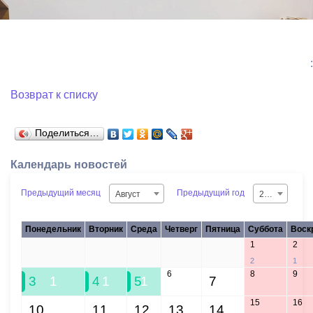
:
Возврат к списку
Поделиться…
Календарь новостей
Предыдущий месяц
Предыдущий год
Август
2026
Понедельник
Вторник
Среда
Четверг
Пятница
Суббота
Воск
1
2
27
28
29
30
31
2
1
6
8
9
3
1
4
1
5
1
7
15
16
10
11
12
13
14