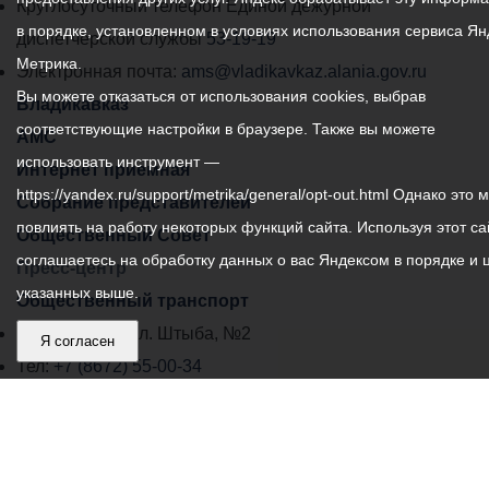
местного
Круглосуточный телефон Единой дежурной
в порядке, установленном в условиях использования сервиса Ян
самоуправления
диспетчерской службы
53-19-19
Метрика.
города
Электронная почта:
ams@vladikavkaz.alania.gov.ru
Вы можете отказаться от использования cookies, выбрав
Владикавказ:
Владикавказ
соответствующие настройки в браузере. Также вы можете
АМС
использовать инструмент —
Интернет приемная
https://yandex.ru/support/metrika/general/opt-out.html Однако это 
Собрание представителей
повлиять на работу некоторых функций сайта. Используя этот са
Общественный Совет
соглашаетесь на обработку данных о вас Яндексом в порядке и 
Пресс-центр
указанных выше.
Общественный транспорт
Владикавказ, пл. Штыба, №2
Я согласен
Тел:
+7 (8672) 55-00-34
Главный редактор: Биазарти Д. К.
Свидетельство о регистрации СМИ ЭЛ № ФС 77 –
75258 от 07.03.2019 выданное Федеральной Службой