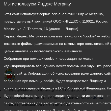
Мы используем Яндекс Метрику
Этот сайт использует сервис веб-аналитики Яндекс Метрика,
предоставляемый компанией ООО «ЯНДЕКС», 119021, Россия,
Москва, ул. Л. Толстого, 16 (далее — Яндекс).
Сервис Яндекс Метрика использует технологию “cookie” — небо
текстовые файлы, размещаемые на компьютере пользователей 
целью анализа их пользовательской активности.
Собранная при помощи cookie информация не может
идентифицировать вас, однако может помочь нам улучшить рабо
нашего сайта. Информация об использовании вами данного сайт
собранная при помощи cookie, будет передаваться Яндексу и
храниться на сервере Яндекса в ЕС и Российской Федерации. Я
График
С понедельника по пятницу – с 9.00 до 18.00
будет обрабатывать эту информацию для оценки использования
работы
Телефон контакт-центра АМС г. Владикавказ
30-30-30
сайта, составления для нас отчетов о деятельности нашего сайта
администрации
звонки принимаются с 9:00 до 18:00
предоставления других услуг. Яндекс обрабатывает эту информ