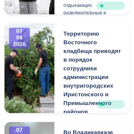
отдыхающих
развлекательные и
спортивные мероприятия.
07
Территорию
08
Восточного
2026
кладбища приводят
в порядок
сотрудники
администрации
внутригородских
Иристонского и
Примышленного
районов
Владикавказа
Чтобы избежать
07
Во Владикавказе