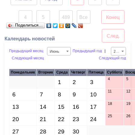
обращения взяты на
обрывать ее и не кидать в
подписать и акты
контроль.
реку.
готовности к осенне-
4
5
489
Все
Конец
зимнему сезону.
...
Поделиться…
Напомним, на
набережной проходит
След.
Календарь новостей
капитальный ремонт.
Специалисты уже
Предыдущий месяц
Предыдущий год
|
Июнь
2016
завершили укладку
Следующий месяц
Следующий год
брусчатки. Здесь также
Понедельник
Вторник
Среда
Четверг
Пятница
Суббота
Воск
установят опоры
4
5
освещения, лавочки,
30
31
1
2
3
урны, приведут в порядок
11
12
6
7
8
9
10
газонную часть.
Благоустройство
18
19
13
14
15
16
17
выдержано в едином
25
26
стиле в рамках общей
20
21
22
23
24
концепцией
27
28
29
30
1
2
3
преобразования