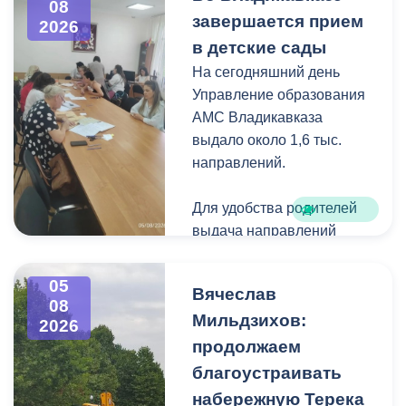
08
загущения территории
завершается прием
2026
дикорастущими
в детские сады
деревьями,
На сегодняшний день
муниципальные служащие
Управление образования
с утра косят, пилят
АМС Владикавказа
поросль между
выдало около 1,6 тыс.
захоронениями и
направлений.
собирают скошенную
траву.
Для удобства родителей
выдача направлений
была организована таким
образом, чтобы избежать
05
Вячеслав
очередей и долгого
08
Мильдзихов:
ожидания.
2026
продолжаем
Прием в детские сады
благоустраивать
начался 15 июля и
набережную Терека