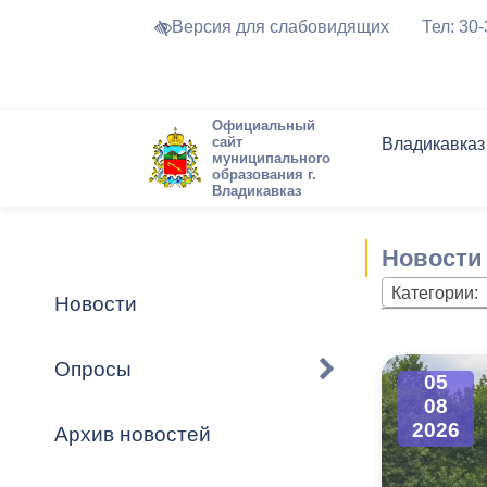
Версия для слабовидящих
Тел: 30
Официальный
сайт
Владикавказ
муниципального
образования г.
Владикавказ
Общие свед
Структура
Интернет-п
Председате
Структура
Новости
Реестры ма
Новости
Устав город
Торги и Кон
расписание
Обратная с
Комиссии
Новостная 
Актуально
Категории:
Новости
Города-поб
Программа
Противодей
Достоприме
Опросы
05
Владикавка
Формы обра
График при
08
принимаемы
2026
Архив новостей
Презентаци
рассмотрен
городского 