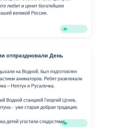
кто любит и ценит богатейшее
нашей великой России.
ии отпраздновали День
тдыхали на Водной, был подготовлен
частием аниматоров. Ребят развлекали
ка – Нептун и Русалочка.
ий Водной станцией Георгий Цгоев,
туна - уже старая добрая традиция.
ка детей угостили сладостями.