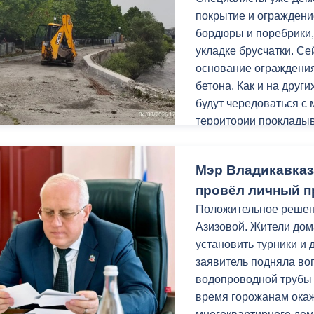
з
покрытие и ограждени
ия, постановления
Кадровая политика
бордюры и поребрики,
ертиза НПА
Контактная информация
укладке брусчатки. С
основание ограждения
ельности органов
Списки граждан, состоящих на
бетона. Как и на друг
амоуправления
учете в качестве нуждающихся 
будут чередоваться с
улучшении жилищных условий п
территории прокладыв
г. Владикавказ
Заключительным этапо
Мэр Владикавказ
урн.
провёл личный п
анные
Общественное обсуждение
Уверен, после благоу
Положительное реше
документов стратегического
местом притяжения го
Азизовой. Жители дома
планирования
установить турники и 
Работы проходят в р
заявитель подняла во
 о результатах
Порядок обжалования решений 
«Благоустройство и о
водопроводной трубы
действий органов местного
нацпроекта «Инфрастр
время горожанам ока
самоуправления