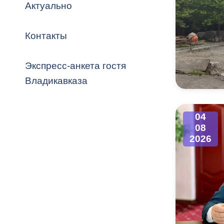
Владикавка
Актуально
Распоряжен
Контакты
ОРВ и эксп
Оценка деят
Экспресс-анкета гостя
местного с
Владикавказа
04
08
Открытые д
2026
Информация
проверок