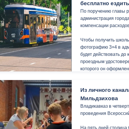
Мой канал в Макс.
бесплатно ездит
По поручению главы р
администрация города
компенсации расходо
Чтобы получить школь
фотографию 3×4 в ад
будет действовать до 
проездным удостовере
которого он оформлен
Напомним, ранее, адм
Из личного канал
льгота сохранится и б
нормативного порядка
Мильдзихова
начале 2026 года пол
Владикавказ в четвер
перевозок перешли в 
проведения Всеросси
На пять дней столица