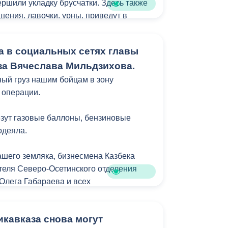
ршили укладку брусчатки. Здесь также
щения, лавочки, урны, приведут в
ть. Благоустройство выдержано в
х общей концепцией преобразования
а в социальных сетях главы
к главной прогулочной зоны
а Вячеслава Мильдзихова.
ый груз нашим бойцам в зону
 операции.
везут газовые баллоны, бензиновые
одеяла.
ашего земляка, бизнесмена Казбека
теля Северо-Осетинского отделения
 Олега Габараева и всех
й города за активное участие в сборе
для бойцов.
кавказа снова могут