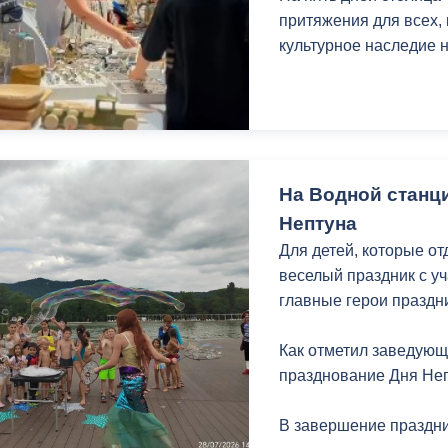
притяжения для всех, 
культурное наследие 
На Водной станц
Нептуна
Для детей, которые о
веселый праздник с у
главные герои праздни
Как отметил заведующ
празднование Дня Неп
В завершение праздни