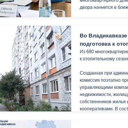
многоквартирного дом
двора начнется в бли
ный контроль
Выборы 2026
Мать ребенка с огра
Вероника Табекова об
Во Владикавказе
поскольку дом в кото
Выяснилось, что дом 
подготовка к ото
многоквартирных авар
Из 680 многоквартирн
декабря 2030 года.
к отопительному сезон
Ирина Потапенко приш
Созданная при админ
установке индивидуал
комиссия поэтапно пр
рассмотрения вопрос
управляющими компан
необходимый пакет до
недвижимости, жилищ
собственников жилья
Также на приеме под
кооперативами. В сос
земельного участка, 
городской администра
предпринимательской 
государственного жил