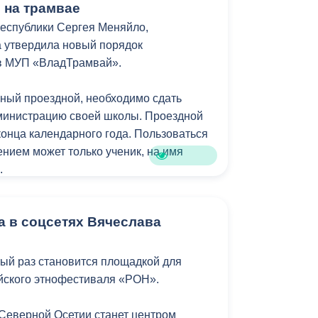
ь на трамвае
еспублики Сергея Меняйло,
 утвердила новый порядок
в МУП «ВладТрамвай».
ный проездной, необходимо сдать
министрацию своей школы. Проездной
конца календарного года. Пользоваться
нием может только ученик, на имя
.
инистрация Владикавказа обещала, что
а в соцсетях Вячеслава
удет предоставляться в рамках нового
. Изменения были связаны с тем, что в
номочия по организации пассажирских
тый раз становится площадкой для
республиканский Комитет по транспорту.
йского этнофестиваля «РОН».
 Северной Осетии станет центром