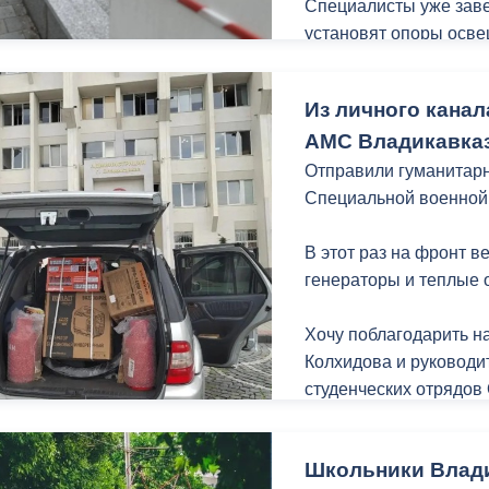
Специалисты уже заве
установят опоры осве
порядок газонную час
едином стиле в рамка
Из личного канал
набережной Терека ка
АМС Владикавказ
Владикавказа.
Отправили гуманитарн
Специальной военной
В этот раз на фронт 
генераторы и теплые 
Хочу поблагодарить н
Колхидова и руководи
студенческих отрядов
неравнодушных жителе
гуманитарной помощи 
Школьники Влади