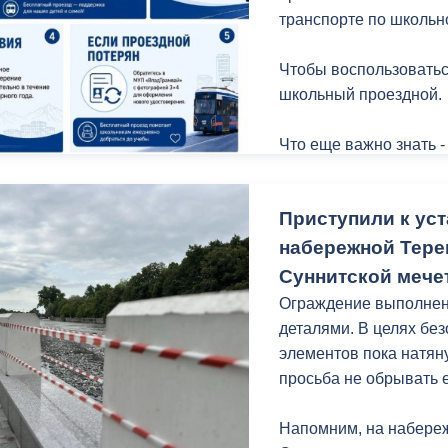
транспорте по школьн
Чтобы воспользоватьс
школьный проездной.
Что еще важно знать -
Приступили к уст
набережной Терек
Суннитской мече
Ограждение выполнено
деталями. В целях бе
элементов пока натян
просьба не обрывать ее
Напомним, на набереж