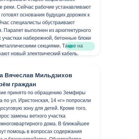
е реки. Сейчас рабочие устанавливают
Противодействие коррупции
 готовят основания будущих дорожек к
Градостроительная деятельность
ейчас специалисты обустраивают
. Парапет выполнен из архитектурного
Формирование комфортной
их участках набережной, бетонные блоки
в
городской среды
 металлическими секциями. Также на
о
ают новый электрический кабель.
Бюджет для граждан
м работ станет установка лавочек и
Пространственные сведения
а Вячеслав Мильдзихов
рём граждан
Гражданская оборона в
стройства локация станет еще одним
ние принято по обращению Земфиры
чрезвычайных ситуациях
рожан и гостей республики.
 по ул. Иристонская, 14 «г» попросили
Незаконное строительство
досуговую зону для детей. Кроме того,
амках муниципальной программы
прос замены ветхого участка
и
Информация финансового
зеленение» и целевых показателей
 многоквартирного дома. В ближайшее
органа
уктура для жизни».
жут помощь в вопросах содержания