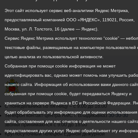
Этот сайт использует сервис веб-аналитики Яндекс Метрика,
предоставляемый компанией ООО «ЯНДЕКС», 119021, Россия,
Москва, ул. Л. Толстого, 16 (далее — Яндекс).
Сервис Яндекс Метрика использует технологию “cookie” — небо
текстовые файлы, размещаемые на компьютере пользователей 
целью анализа их пользовательской активности.
Собранная при помощи cookie информация не может
идентифицировать вас, однако может помочь нам улучшить рабо
нашего сайта. Информация об использовании вами данного сайт
собранная при помощи cookie, будет передаваться Яндексу и
храниться на сервере Яндекса в ЕС и Российской Федерации. Я
График
С понедельника по пятницу – с 9.00 до 18.00
будет обрабатывать эту информацию для оценки использования
работы
Телефон контакт-центра АМС г. Владикавказ
30-30-30
сайта, составления для нас отчетов о деятельности нашего сайта
администрации
звонки принимаются с 9:00 до 18:00
предоставления других услуг. Яндекс обрабатывает эту информ
местного
Круглосуточный телефон Единой дежурной