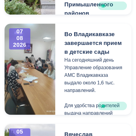
Примышленного
районов
Владикавказа
Чтобы избежать
07
Во Владикавказе
08
загущения территории
завершается прием
2026
дикорастущими
в детские сады
деревьями,
На сегодняшний день
муниципальные служащие
Управление образования
с утра косят, пилят
АМС Владикавказа
поросль между
выдало около 1,6 тыс.
захоронениями и
направлений.
собирают скошенную
траву.
Для удобства родителей
выдача направлений
была организована таким
образом, чтобы избежать
05
Вячеслав
очередей и долгого