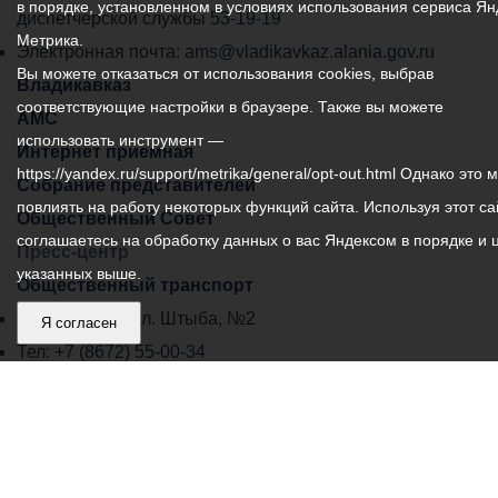
в порядке, установленном в условиях использования сервиса Ян
самоуправления
диспетчерской службы
53-19-19
Метрика.
города
Электронная почта:
ams@vladikavkaz.alania.gov.ru
Вы можете отказаться от использования cookies, выбрав
Владикавказ:
Владикавказ
соответствующие настройки в браузере. Также вы можете
АМС
использовать инструмент —
Интернет приемная
https://yandex.ru/support/metrika/general/opt-out.html Однако это 
Собрание представителей
повлиять на работу некоторых функций сайта. Используя этот са
Общественный Совет
соглашаетесь на обработку данных о вас Яндексом в порядке и 
Пресс-центр
указанных выше.
Общественный транспорт
Владикавказ, пл. Штыба, №2
Я согласен
Тел:
+7 (8672) 55-00-34
Главный редактор: Биазарти Д. К.
Свидетельство о регистрации СМИ ЭЛ № ФС 77 –
75258 от 07.03.2019 выданное Федеральной Службой
по надзору в сфере связи, информационных