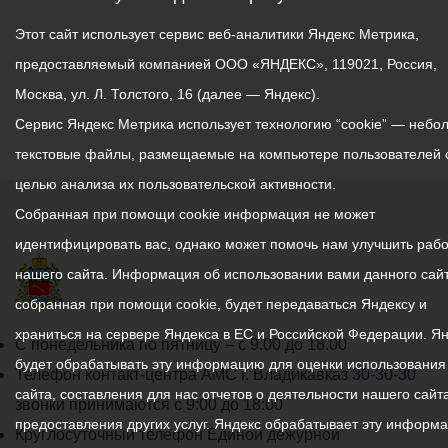
Этот сайт использует сервис веб-аналитики Яндекс Метрика,
предоставляемый компанией ООО «ЯНДЕКС», 119021, Россия,
Москва, ул. Л. Толстого, 16 (далее — Яндекс).
Сервис Яндекс Метрика использует технологию “cookie” — небо
текстовые файлы, размещаемые на компьютере пользователей 
целью анализа их пользовательской активности.
Собранная при помощи cookie информация не может
идентифицировать вас, однако может помочь нам улучшить рабо
нашего сайта. Информация об использовании вами данного сайт
собранная при помощи cookie, будет передаваться Яндексу и
храниться на сервере Яндекса в ЕС и Российской Федерации. Я
График
С понедельника по пятницу – с 9.00 до 18.00
будет обрабатывать эту информацию для оценки использования
работы
Телефон контакт-центра АМС г. Владикавказ
30-30-30
сайта, составления для нас отчетов о деятельности нашего сайта
администрации
звонки принимаются с 9:00 до 18:00
предоставления других услуг. Яндекс обрабатывает эту информ
местного
Круглосуточный телефон Единой дежурной