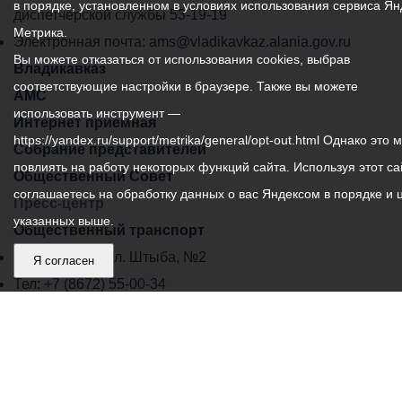
в порядке, установленном в условиях использования сервиса Ян
самоуправления
диспетчерской службы
53-19-19
Метрика.
города
Электронная почта:
ams@vladikavkaz.alania.gov.ru
Вы можете отказаться от использования cookies, выбрав
Владикавказ:
Владикавказ
соответствующие настройки в браузере. Также вы можете
АМС
использовать инструмент —
Интернет приемная
https://yandex.ru/support/metrika/general/opt-out.html Однако это 
Собрание представителей
повлиять на работу некоторых функций сайта. Используя этот са
Общественный Совет
соглашаетесь на обработку данных о вас Яндексом в порядке и 
Пресс-центр
указанных выше.
Общественный транспорт
Владикавказ, пл. Штыба, №2
Я согласен
Тел:
+7 (8672) 55-00-34
Главный редактор: Биазарти Д. К.
Свидетельство о регистрации СМИ ЭЛ № ФС 77 –
75258 от 07.03.2019 выданное Федеральной Службой
по надзору в сфере связи, информационных