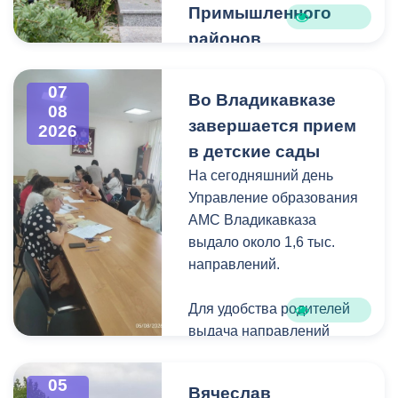
Примышленного
районов
Владикавказа
Чтобы избежать
07
Во Владикавказе
08
загущения территории
завершается прием
2026
дикорастущими
в детские сады
деревьями,
На сегодняшний день
муниципальные служащие
Управление образования
с утра косят, пилят
АМС Владикавказа
поросль между
выдало около 1,6 тыс.
захоронениями и
направлений.
собирают скошенную
траву.
Для удобства родителей
выдача направлений
была организована таким
образом, чтобы избежать
05
Вячеслав
очередей и долгого