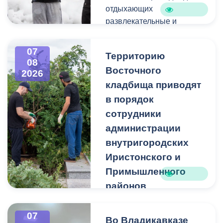
отдыхающих
развлекательные и
спортивные мероприятия.
07
Территорию
08
Восточного
2026
кладбища приводят
в порядок
сотрудники
администрации
внутригородских
Иристонского и
Примышленного
районов
Владикавказа
Чтобы избежать
07
Во Владикавказе