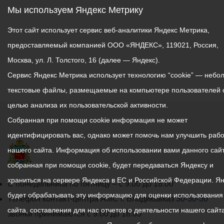
Мы используем Яндекс Метрику
Этот сайт использует сервис веб-аналитики Яндекс Метрика,
предоставляемый компанией ООО «ЯНДЕКС», 119021, Россия,
Москва, ул. Л. Толстого, 16 (далее — Яндекс).
Сервис Яндекс Метрика использует технологию “cookie” — небо
текстовые файлы, размещаемые на компьютере пользователей 
целью анализа их пользовательской активности.
Собранная при помощи cookie информация не может
идентифицировать вас, однако может помочь нам улучшить рабо
нашего сайта. Информация об использовании вами данного сайт
собранная при помощи cookie, будет передаваться Яндексу и
храниться на сервере Яндекса в ЕС и Российской Федерации. Я
График
С понедельника по пятницу – с 9.00 до 18.00
будет обрабатывать эту информацию для оценки использования
работы
Телефон контакт-центра АМС г. Владикавказ
30-30-30
сайта, составления для нас отчетов о деятельности нашего сайта
администрации
звонки принимаются с 9:00 до 18:00