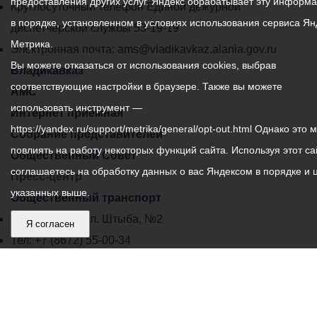
предоставления других услуг. Яндекс обрабатывает эту информ
местного
Круглосуточный телефон Единой дежурной
в порядке, установленном в условиях использования сервиса Ян
самоуправления
диспетчерской службы
53-19-19
Метрика.
города
Электронная почта:
ams@vladikavkaz.alania.gov.ru
Вы можете отказаться от использования cookies, выбрав
Владикавказ:
Владикавказ
соответствующие настройки в браузере. Также вы можете
АМС
использовать инструмент —
Интернет приемная
https://yandex.ru/support/metrika/general/opt-out.html Однако это 
Собрание представителей
повлиять на работу некоторых функций сайта. Используя этот са
Общественный Совет
соглашаетесь на обработку данных о вас Яндексом в порядке и 
Пресс-центр
указанных выше.
Общественный транспорт
Владикавказ, пл. Штыба, №2
Я согласен
Тел:
+7 (8672) 55-00-34
Главный редактор: Биазарти Д. К.
Свидетельство о регистрации СМИ ЭЛ № ФС 77 –
75258 от 07.03.2019 выданное Федеральной Службой