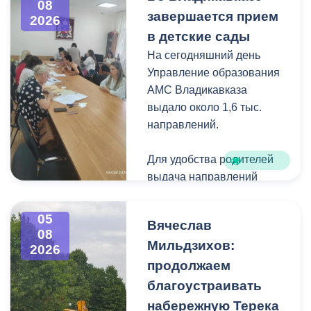
08
загущения территории
завершается прием
2026
дикорастущими
в детские сады
деревьями,
На сегодняшний день
муниципальные служащие
Управление образования
с утра косят, пилят
АМС Владикавказа
поросль между
выдало около 1,6 тыс.
захоронениями и
направлений.
собирают скошенную
траву.
Для удобства родителей
выдача направлений
была организована таким
образом, чтобы избежать
05
Вячеслав
очередей и долгого
08
Мильдзихов:
ожидания.
2026
продолжаем
Прием в детские сады
благоустраивать
начался 15 июля и
набережную Терека