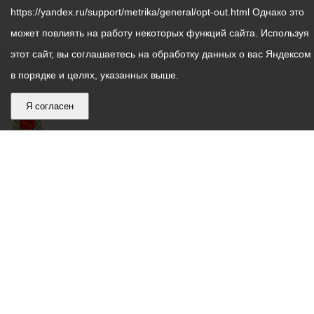
https://yandex.ru/support/metrika/general/opt-out.html Однако это
может повлиять на работу некоторых функций сайта. Используя
этот сайт, вы соглашаетесь на обработку данных о вас Яндексом
в порядке и целях, указанных выше.
Я согласен
График
С понедельника по пятницу – с 9.00 до 18.00
работы
Телефон контакт-центра АМС г. Владикавказ
30-30-30
администрации
звонки принимаются с 9:00 до 18:00
местного
Круглосуточный телефон Единой дежурной
самоуправления
диспетчерской службы
53-19-19
города
Электронная почта:
ams@vladikavkaz.alania.gov.ru
Владикавказ:
Владикавказ
АМС