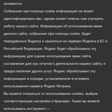
вопроса горожанке
ГУП «Водоканал».
активности.
предложено предоставить
Собранная при помощи cookie информация не может
необходимый пакет
Дом № 5/4 по ул.
идентифицировать вас, однако может помочь нам улучшить
документов.
Пушкинской обслуживает
работу нашего сайта. Информация об использовании вами
ТСЖ «Пушкинская».
Также на приеме
данного сайта, собранная при помощи cookie, будет
поднимались вопросы
В доме заменили
передаваться Яндексу и храниться на сервере Яндекса в ЕС и
предоставления
задвижки и привели в
Российской Федерации. Яндекс будет обрабатывать эту
земельного участка,
порядок шатровую крышу.
информацию для оценки использования вами сайта,
оказания помощи в
В ближайшее время
ведении
составления для нас отчетов о деятельности нашего сайта, и
пройдут работы по
предпринимательской
очистке подвального
предоставления других услуг. Яндекс обрабатывает эту
деятельности,
помещения.
информацию в порядке, установленном в условиях
предоставления субсидии
использования сервиса Яндекс Метрика.
на приобретение жилья по
До 15 сентября 2026 года
Вы можете отказаться от использования cookies, выбрав
программе «Молодая
все многоквартирные
семья» и выделения
соответствующие настройки в браузере. Также вы можете
дома должны быть готовы
материальной помощи.
к эксплуатации в осенне-
использовать инструмент —