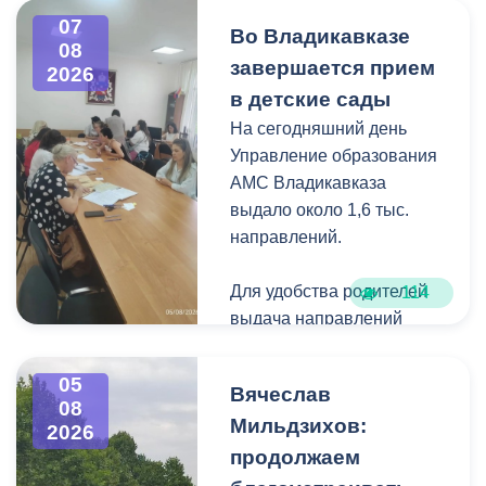
Чтобы избежать
07
Во Владикавказе
08
загущения территории
завершается прием
2026
дикорастущими
в детские сады
деревьями,
На сегодняшний день
муниципальные служащие
Управление образования
с утра косят, пилят
АМС Владикавказа
поросль между
выдало около 1,6 тыс.
захоронениями и
направлений.
собирают скошенную
траву.
Для удобства родителей
114
выдача направлений
была организована таким
образом, чтобы избежать
05
Вячеслав
очередей и долгого
08
Мильдзихов:
ожидания.
2026
продолжаем
Прием в детские сады