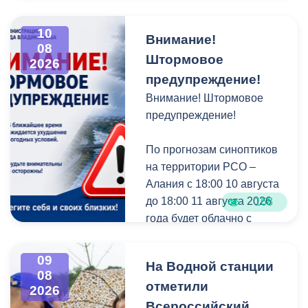
Участвовать могут:
10
Внимание!
• самозанятые,
08
Штормовое
• малый и средний
2026
бизнес,
предупреждение!
• крупные компании.
Внимание! Штормовое
предупреждение!
38 номинаций, среди
которых новые:
По прогнозам синоптиков
«Беспилотные системы»,
на территории РСО –
«СВОй бизнес»,
Алания с 18:00 10 августа
«Традиционное ремесло»,
до 18:00 11 августа 2026
168
«Креативная индустрия»,
года будет облачно с
«Автобизнес», «СМИ»,
прояснениями. Местами
«Развитие внутреннего
кратковременный дождь,
09
На Водной станции
туризма».
в отдельных районах
08
отметили
сильный, гроза. Ветер при
2026
Почему стоит подать
грозе местами с
Всероссийский