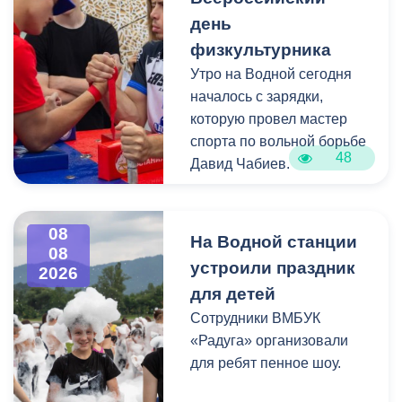
заявку?
усилением 20-25 м-с.
день
физкультурника
- Всероссийское
Утро на Водной сегодня
признание,
началось с зарядки,
- Нетворкинг с лидерами
которую провел мастер
рынка,
спорта по вольной борьбе
- Оценка от ведущих
48
Давид Чабиев.
предпринимателей РФ,
- Продвижение
Спортивная программа
регионального бренда
объединила пляжный
08
(включая зарубежье).
На Водной станции
08
волейбол, стритбол,
устроили праздник
2026
баскетбол, метание ножей,
Оценка идёт по шести
для детей
стретчинг, мас-рестлинг и
ключевым индексам: рост,
Сотрудники ВМБУК
стрельбу из лука. Для
узнаваемость, инновации,
«Радуга» организовали
ценителей активного
продажи, социальная
для ребят пенное шоу.
досуга также были
ответственность и
организованы творческие
управленческие