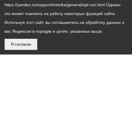
зимний период. К этому
https://yandex.ru/support/metrika/general/opt-out.html Однако
Все поступившие
времени УК должны
это может повлиять на работу некоторых функций сайта.
обращения взяты на
подписать и акты
Используя этот сайт, вы соглашаетесь на обработку данных о
контроль.
готовности к осенне-
вас Яндексом в порядке и целях, указанных выше.
зимнему сезону.
Я согласен
График
С понедельника по пятницу – с 9.00 до 18.00
работы
Телефон контакт-центра АМС г. Владикавказ
30-30-30
администрации
звонки принимаются с 9:00 до 18:00
местного
Круглосуточный телефон Единой дежурной