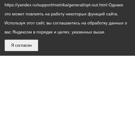
https://yandex.ru/support/metrika/general/opt-out.html Однако
это может повлиять на работу некоторых функций сайта.
Используя этот сайт, вы соглашаетесь на обработку данных о
вас Яндексом в порядке и целях, указанных выше.
Я согласен
График
С понедельника по пятницу – с 9.00 до 18.00
работы
Телефон контакт-центра АМС г. Владикавказ
30-30-30
администрации
звонки принимаются с 9:00 до 18:00
местного
Круглосуточный телефон Единой дежурной