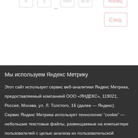
4
5
489
Все
Конец
стиле в рамках общей
нашего земляка,
...
концепцией
бизнесмена Казбека
преобразования
Колхидова и руководителя
След.
набережной Терека как
Северо-Осетинского
главной прогулочной зоны
отделения студенческих
Владикавказа.
отрядов Олега Габараева
и всех неравнодушных
жителей города за
активное участие в сборе
гуманитарной помощи для
Мы используем Яндекс Метрику
бойцов.
Этот сайт использует сервис веб-аналитики Яндекс Метрика,
Мой канал в Макс.
предоставляемый компанией ООО «ЯНДЕКС», 119021,
Россия, Москва, ул. Л. Толстого, 16 (далее — Яндекс).
Сервис Яндекс Метрика использует технологию “cookie” —
небольшие текстовые файлы, размещаемые на компьютере
пользователей с целью анализа их пользовательской