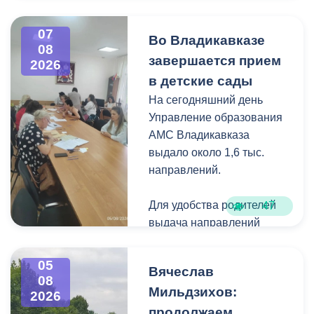
Владикавказа
Чтобы избежать
07
Во Владикавказе
08
загущения территории
завершается прием
2026
дикорастущими
в детские сады
деревьями,
На сегодняшний день
муниципальные служащие
Управление образования
с утра косят, пилят
АМС Владикавказа
поросль между
выдало около 1,6 тыс.
захоронениями и
направлений.
собирают скошенную
траву.
Для удобства родителей
47
выдача направлений
была организована таким
образом, чтобы избежать
05
Вячеслав
очередей и долгого
08
Мильдзихов:
ожидания.
2026
продолжаем