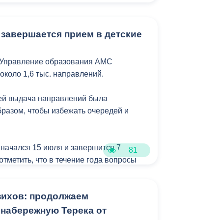
Бесплатная юридическая помощь
 завершается прием в детские
 Управление образования АМС
около 1,6 тыс. направлений.
лей выдача направлений была
бразом, чтобы избежать очередей и
 начался 15 июля и завершится 7
81
 отметить, что в течение года вопросы
детсады также рассматриваются.
о в среду или в пятницу еженедельно
зихов: продолжаем
рыв с 13.00 до 14.00) по адресу: ул.
б. 210. При себе иметь паспорт,
 набережную Терека от