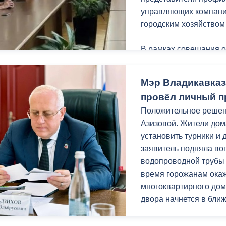
нацпроекта «Инфрастр
управляющих компаний
городским хозяйство
В рамках совещания 
протокольных поруче
Мэр Владикавказ
Руководители управл
провёл личный п
проводимой работе в 
Положительное реше
периоду. Так, из общ
Азизовой. Жители дома
Владикавказа 30% уже
установить турники и 
заявитель подняла во
УК было рекомендован
водопроводной трубы
графика работ, ещё р
время горожанам ока
МКД и по мере необхо
многоквартирного дом
двора начнется в бли
Мать ребенка с огра