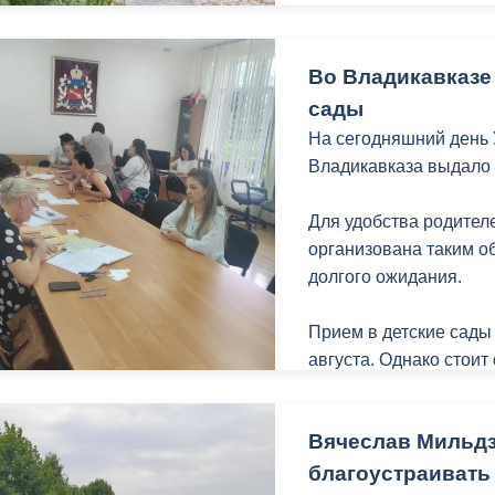
ный контроль
Выборы 2026
Во Владикавказе
сады
На сегодняшний день
Владикавказа выдало 
Для удобства родите
организована таким о
долгого ожидания.
Прием в детские сады
августа. Однако стоит
поступления детей в 
Обращаться необходим
Вячеслав Мильд
с 10.00 до 17.00 (пере
Леонова, 4, 2 этаж, ка
благоустраивать