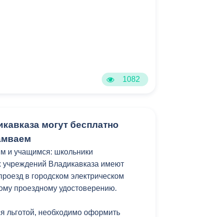
ижки и привели в порядок шатровую
ремя пройдут работы по очистке
ия.
года все многоквартирные дома должны
1082
тации в осенне-зимний период. К этому
дписать и акты готовности к осенне-
кавказа могут бесплатно
амваем
м и учащимся: школьники
 учреждений Владикавказа имеют
проезд в городском электрическом
ому проездному удостоверению.
я льготой, необходимо оформить