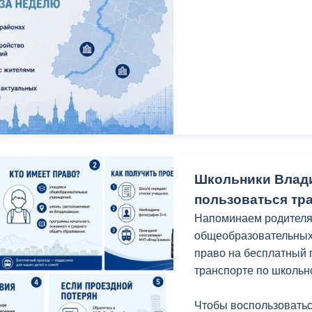
«Пушкинская».
В доме заменили задв
крышу. В ближайшее в
подвального помещен
До 15 сентября 2026 
быть готовы к эксплуа
времени УК должны по
зимнему сезону.
Школьники Влади
пользоваться тр
Напоминаем родителя
общеобразовательных
право на бесплатный 
транспорте по школьн
Чтобы воспользоватьс