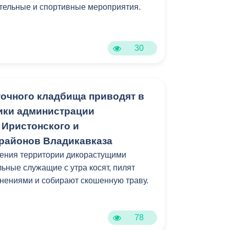
тельные и спортивные мероприятия.
Противодействие коррупции
Градостроительная деятельность
30
Формирование комфортной
в
городской среды
о
Бюджет для граждан
очного кладбища приводят в
ики администрации
Пространственные сведения
 Иристонского и
районов Владикавказа
Гражданская оборона в
чрезвычайных ситуациях
щения территории дикорастущими
ьные служащие с утра косят, пилят
Незаконное строительство
нениями и собирают скошенную траву.
и
Информация финансового
органа
78