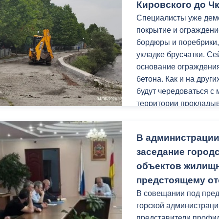
свидетельство о рожд
Кировского до Ч
регистрацию на терри
Специалисты уже дем
покрытие и ограждени
бордюры и поребрики,
укладке брусчатки. С
основание ограждения
бетона. Как и на друг
будут чередоваться с
территории прокладыв
Заключительным этапо
В администрации
урн.
заседание городс
Уверен, после благоу
объектов жилищн
местом притяжения го
предстоящему от
В совещании под пред
Работы проходят в р
горской администраци
«Благоустройство и о
представители профил