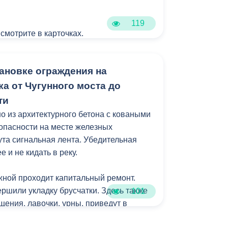
119
 смотрите в карточках.
ановке ограждения на
а от Чугунного моста до
ти
 из архитектурного бетона с коваными
зопасности на месте железных
ута сигнальная лента. Убедительная
 и не кидать в реку.
ной проходит капитальный ремонт.
ршили укладку брусчатки. Здесь также
101
щения, лавочки, урны, приведут в
ть. Благоустройство выдержано в