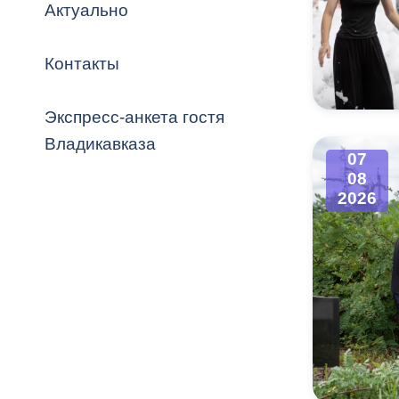
Владикавка
Актуально
Распоряжен
Контакты
ОРВ и эксп
Оценка деят
Экспресс-анкета гостя
местного с
Владикавказа
07
08
2026
Открытые д
Информация
проверок