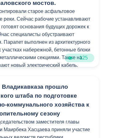
ении ребенка, прописку или временную
каловского мостов.
тории Владикавказа.
онтировали старое асфальтовое
е реки. Сейчас рабочие устанавливают
 готовят основания будущих дорожек к
ейчас специалисты обустраивают
. Парапет выполнен из архитектурного
их участках набережной, бетонные блоки
 металлическими секциями. Также на
125
ают новый электрический кабель.
м работ станет установка лавочек и
 Владикавказа прошло
кого штаба по подготовке
стройства локация станет еще одним
о-коммунального хозяйства к
рожан и гостей республики.
опительному сезону
седательством заместителя главы
амках муниципальной программы
и Маирбека Хасцаева приняли участие
зеленение» и целевых показателей
ьных ведомств республики,