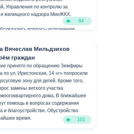
уктура для жизни».
, Управления по контролю за
м и жилищного надзора МинЖКХ.
84
обсуждались вопросы исполнения
ний главы республики Сергея Меняйло.
а Вячеслав Мильдзихов
яющих компаний отчитались о
рём граждан
рамках подготовки к осенне-зимнему
ние принято по обращению Земфиры
его числа многоквартирных домов
 по ул. Иристонская, 14 «г» попросили
 готовы к отопительному сезону.
досуговую зону для детей. Кроме того,
прос замены ветхого участка
о минимизировать отставания от
 многоквартирного дома. В ближайшее
аз проверить подвальные помещения
жут помощь в вопросах содержания
димости устранить захламление.
а и благоустройстве. Обустройство
жайшее время.
101
ниченными возможностями здоровья