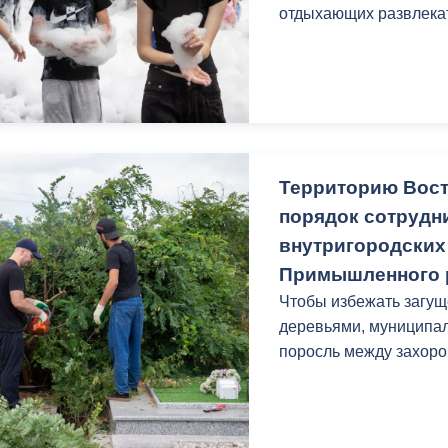
з
отдыхающих развлека
ия, постановления
Кадровая политика
ертиза НПА
Контактная информация
ельности органов
Списки граждан, состоящих на
амоуправления
учете в качестве нуждающихся 
улучшении жилищных условий п
Территорию Вост
г. Владикавказ
порядок сотрудн
внутригородских
Примышленного 
анные
Общественное обсуждение
документов стратегического
Чтобы избежать загу
планирования
деревьями, муниципал
поросль между захоро
 о результатах
Порядок обжалования решений 
действий органов местного
самоуправления