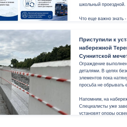
школьный проездной.
Что еще важно знать -
Приступили к уст
набережной Терек
Суннитской мече
Ограждение выполнено
деталями. В целях бе
элементов пока натян
просьба не обрывать ее
Напомним, на набереж
Специалисты уже заве
установят опоры осве
порядок газонную час