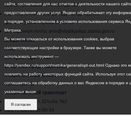
сайта, составления для нас отчетов о деятельности нашего сайта
администрации
звонки принимаются с 9:00 до 18:00
предоставления других услуг. Яндекс обрабатывает эту информ
местного
Круглосуточный телефон Единой дежурной
в порядке, установленном в условиях использования сервиса Ян
самоуправления
диспетчерской службы
53-19-19
Метрика.
города
Электронная почта:
ams@vladikavkaz.alania.gov.ru
Вы можете отказаться от использования cookies, выбрав
Владикавказ:
Владикавказ
соответствующие настройки в браузере. Также вы можете
АМС
использовать инструмент —
Интернет приемная
https://yandex.ru/support/metrika/general/opt-out.html Однако это 
Собрание представителей
повлиять на работу некоторых функций сайта. Используя этот са
Общественный Совет
соглашаетесь на обработку данных о вас Яндексом в порядке и 
Пресс-центр
указанных выше.
Общественный транспорт
Владикавказ, пл. Штыба, №2
Я согласен
Тел:
+7 (8672) 55-00-34
Главный редактор: Биазарти Д. К.
Свидетельство о регистрации СМИ ЭЛ № ФС 77 –