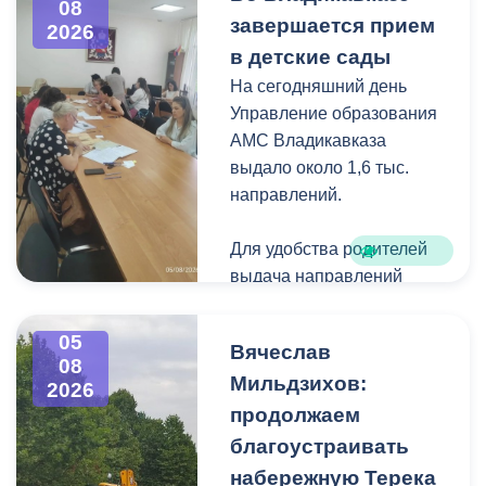
08
загущения территории
завершается прием
2026
дикорастущими
в детские сады
деревьями,
На сегодняшний день
муниципальные служащие
Управление образования
с утра косят, пилят
АМС Владикавказа
поросль между
выдало около 1,6 тыс.
захоронениями и
направлений.
собирают скошенную
траву.
Для удобства родителей
выдача направлений
была организована таким
образом, чтобы избежать
05
Вячеслав
очередей и долгого
08
Мильдзихов:
ожидания.
2026
продолжаем
Прием в детские сады
благоустраивать
начался 15 июля и
набережную Терека