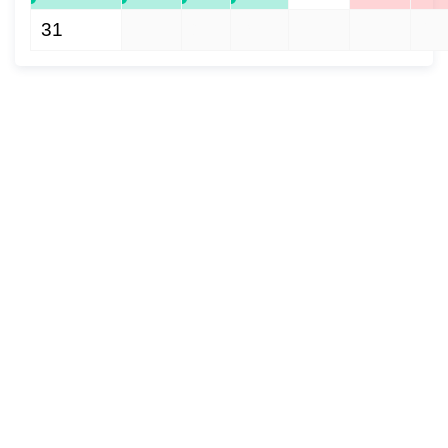
набережной Терека как
31
1
2
3
4
5
6
главной прогулочной зоны
Владикавказа.