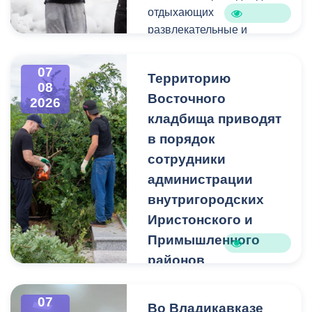
отдыхающих
развлекательные и
спортивные мероприятия.
07
Территорию
08
Восточного
2026
кладбища приводят
в порядок
сотрудники
администрации
внутригородских
Иристонского и
Примышленного
районов
Владикавказа
Чтобы избежать
07
Во Владикавказе