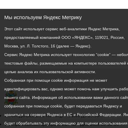
Мы используем Яндекс Метрику
Этот сайт использует сервис веб-аналитики Яндекс Метрика,
предоставляемый компанией ООО «ЯНДЕКС», 119021, Россия,
Москва, ул. Л. Толстого, 16 (далее — Яндекс).
Сервис Яндекс Метрика использует технологию “cookie” — небо
текстовые файлы, размещаемые на компьютере пользователей 
целью анализа их пользовательской активности.
Собранная при помощи cookie информация не может
идентифицировать вас, однако может помочь нам улучшить рабо
нашего сайта. Информация об использовании вами данного сайт
собранная при помощи cookie, будет передаваться Яндексу и
храниться на сервере Яндекса в ЕС и Российской Федерации. Я
График
С понедельника по пятницу – с 9.00 до 18.00
будет обрабатывать эту информацию для оценки использования
работы
Телефон контакт-центра АМС г. Владикавказ
30-30-30