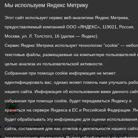
Мы используем Яндекс Метрику
Этот сайт использует сервис веб-аналитики Яндекс Метрика,
предоставляемый компанией ООО «ЯНДЕКС», 119021, Россия,
Москва, ул. Л. Толстого, 16 (далее — Яндекс).
Сервис Яндекс Метрика использует технологию “cookie” — небо
текстовые файлы, размещаемые на компьютере пользователей 
целью анализа их пользовательской активности.
Собранная при помощи cookie информация не может
идентифицировать вас, однако может помочь нам улучшить рабо
нашего сайта. Информация об использовании вами данного сайт
собранная при помощи cookie, будет передаваться Яндексу и
храниться на сервере Яндекса в ЕС и Российской Федерации. Я
будет обрабатывать эту информацию для оценки использования
График
С понедельника по пятницу – с 9.00 до 18.00
сайта, составления для нас отчетов о деятельности нашего сайта
работы
Телефон контакт-центра АМС г. Владикавказ
30-30-30
предоставления других услуг. Яндекс обрабатывает эту информ