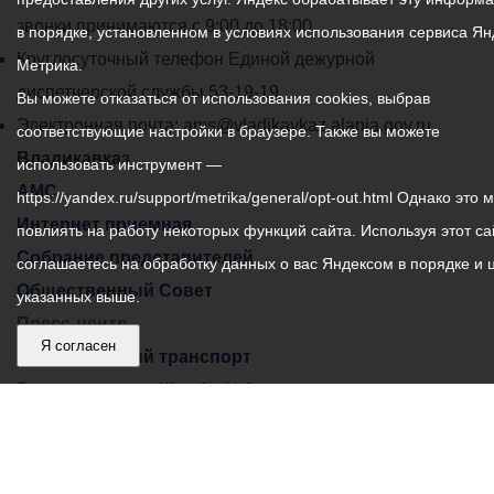
администрации
звонки принимаются с 9:00 до 18:00
в порядке, установленном в условиях использования сервиса Ян
местного
Круглосуточный телефон Единой дежурной
Метрика.
самоуправления
диспетчерской службы
53-19-19
Вы можете отказаться от использования cookies, выбрав
города
Электронная почта:
ams@vladikavkaz.alania.gov.ru
соответствующие настройки в браузере. Также вы можете
Владикавказ:
Владикавказ
использовать инструмент —
АМС
https://yandex.ru/support/metrika/general/opt-out.html Однако это 
Интернет приемная
повлиять на работу некоторых функций сайта. Используя этот са
Собрание представителей
соглашаетесь на обработку данных о вас Яндексом в порядке и 
Общественный Совет
указанных выше.
Пресс-центр
Я согласен
Общественный транспорт
Владикавказ, пл. Штыба, №2
Тел:
+7 (8672) 55-00-34
Главный редактор: Биазарти Д. К.
Свидетельство о регистрации СМИ ЭЛ № ФС 77 –