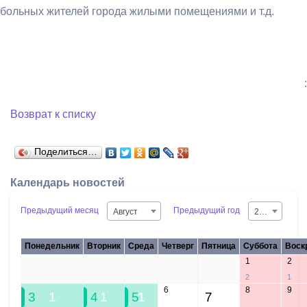
больных жителей города жилыми помещениями и т.д.
:
Возврат к списку
Поделиться…
Календарь новостей
Предыдущий месяц
Предыдущий год
Август
2026
Понедельник
Вторник
Среда
Четверг
Пятница
Суббота
Воск
1
2
27
28
29
30
31
2
1
6
8
9
3
1
4
1
5
1
7