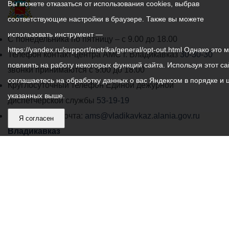
Вы можете отказаться от использования cookies, выбрав
соответствующие настройки в браузере. Также вы можете
использовать инструмент —
График
С понедельника по пятницу – с 9.00 до 18.00
https://yandex.ru/support/metrika/general/opt-out.html Однако это 
работы
Телефон контакт-центра АМС г. Владикавказ
30-30-30
повлиять на работу некоторых функций сайта. Используя этот са
администрации
звонки принимаются с 9:00 до 18:00
соглашаетесь на обработку данных о вас Яндексом в порядке и 
местного
Круглосуточный телефон Единой дежурной
указанных выше.
самоуправления
диспетчерской службы
53-19-19
города
Электронная почта:
ams@vladikavkaz.alania.gov.ru
Я согласен
Владикавказ:
Владикавказ
АМС
Интернет приемная
Собрание представителей
Общественный Совет
Пресс-центр
Общественный транспорт