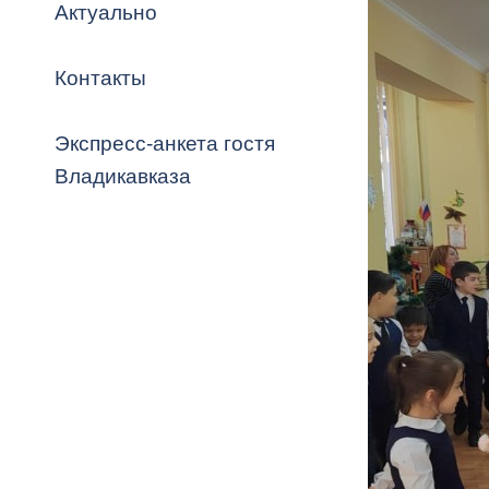
Владикавка
Актуально
Распоряжен
Контакты
ОРВ и эксп
Оценка деят
Экспресс-анкета гостя
местного с
Владикавказа
Открытые д
Информация
проверок