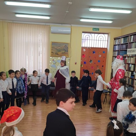
з
ия, постановления
Кадровая политика
ертиза НПА
Контактная информация
ельности органов
Списки граждан, состоящих на
амоуправления
учете в качестве нуждающихся 
улучшении жилищных условий п
г. Владикавказ
анные
Общественное обсуждение
документов стратегического
планирования
 о результатах
Порядок обжалования решений 
действий органов местного
самоуправления