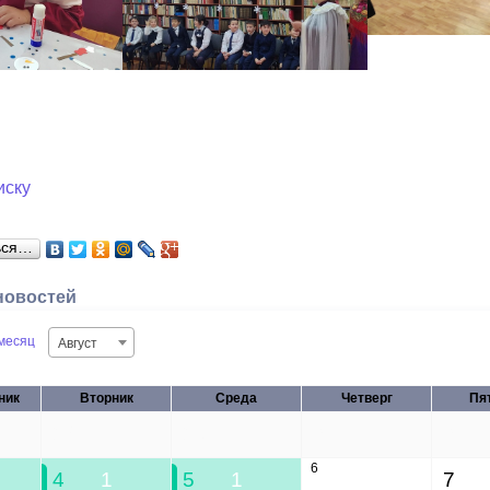
иску
ься…
новостей
месяц
Август
ник
Вторник
Среда
Четверг
Пя
28
29
30
31
6
4
1
5
1
7