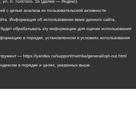
ул. Л. Толстого, 16 (далее — Яндекс).
й с целью анализа их пользовательской активности.
йта. Информация об использовании вами данного сайта,
с будет обрабатывать эту информацию для оценки использования
 информацию в порядке, установленном в условиях использования
мент — https://yandex.ru/support/metrika/general/opt-out.html
Яндексом в порядке и целях, указанных выше.
Владикавказ, пл. Штыба, №2
Тел:
+7 (8672) 55-00-34
Главный редактор: Биазарти Д. К.
Свидетельство о регистрации СМИ ЭЛ № ФС 77 –