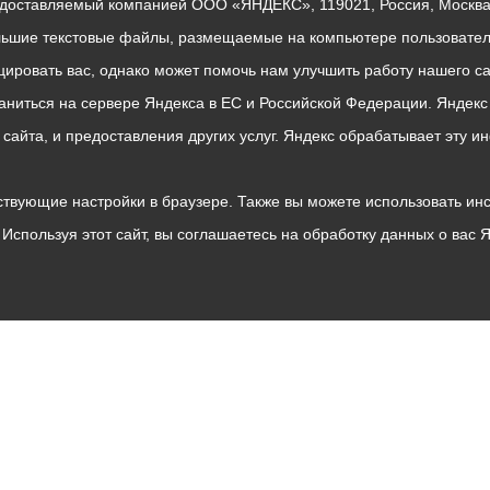
едоставляемый компанией ООО «ЯНДЕКС», 119021, Россия, Москва, 
льшие текстовые файлы, размещаемые на компьютере пользователе
ровать вас, однако может помочь нам улучшить работу нашего са
раниться на сервере Яндекса в ЕС и Российской Федерации. Яндек
о сайта, и предоставления других услуг. Яндекс обрабатывает эту
твующие настройки в браузере. Также вы можете использовать инстру
Используя этот сайт, вы соглашаетесь на обработку данных о вас 
Владикавказ
АМС
Интернет приемная
Собрание представителей