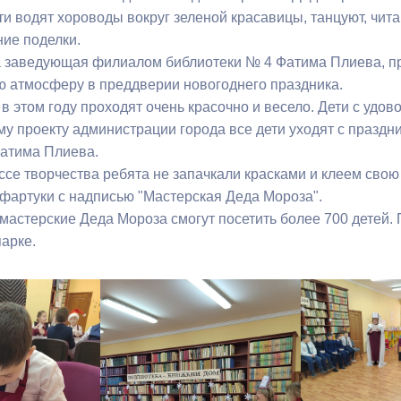
и водят хороводы вокруг зеленой красавицы, танцуют, чита
ние поделки.
а заведующая филиалом библиотеки № 4 Фатима Плиева, пр
 атмосферу в преддверии новогоднего праздника.
 этом году проходят очень красочно и весело. Дети с удов
му проекту администрации города все дети уходят с праздн
Фатима Плиева.
ссе творчества ребята не запачкали красками и клеем св
 фартуки с надписью "Мастерская Деда Мороза".
 мастерские Деда Мороза смогут посетить более 700 детей.
парке.