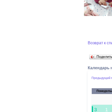
Возврат к сп
Поделит
Календарь 
Предыдущий 
Понедель
27
3
1