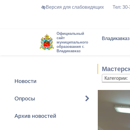
Версия для слабовидящих
Тел: 30
Официальный
сайт
Владикавказ
муниципального
образования г.
Владикавказ
Общие свед
Структура
Интернет-п
Председате
Структура
Новости
Реестры ма
Мастерск
Устав город
Торги и Кон
расписание
Обратная с
Комиссии
Новостная 
Актуально
Категории:
Новости
Города-поб
Программа
Противодей
Достоприме
Опросы
Владикавка
Формы обра
График при
принимаемы
Архив новостей
Презентаци
рассмотрен
городского 