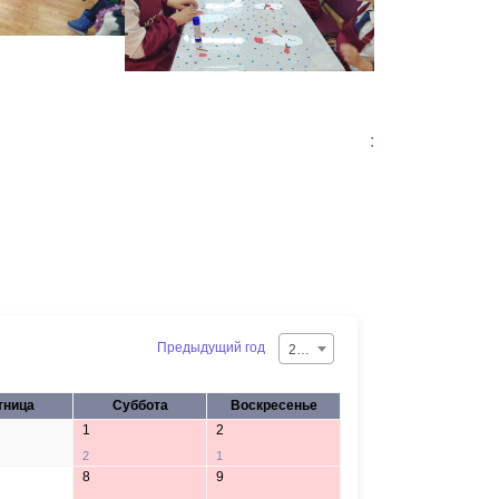
:
Предыдущий год
2026
тница
Суббота
Воскресенье
1
2
2
1
8
9