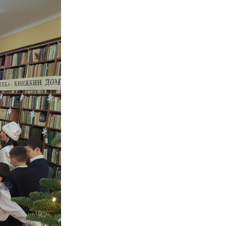
Противодействие коррупции
Градостроительная деятельность
Формирование комфортной
в
городской среды
о
Бюджет для граждан
Пространственные сведения
Гражданская оборона в
чрезвычайных ситуациях
Незаконное строительство
и
Информация финансового
органа