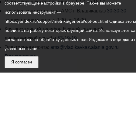
График
С понедельника по пятницу – с 9.00 до 18.00
соответствующие настройки в браузере. Также вы можете
работы
Телефон контакт-центра АМС г. Владикавказ
30-30-30
использовать инструмент —
администрации
звонки принимаются с 9:00 до 18:00
https://yandex.ru/support/metrika/general/opt-out.html Однако это 
местного
Круглосуточный телефон Единой дежурной
повлиять на работу некоторых функций сайта. Используя этот са
самоуправления
диспетчерской службы
53-19-19
соглашаетесь на обработку данных о вас Яндексом в порядке и 
города
Электронная почта:
ams@vladikavkaz.alania.gov.ru
указанных выше.
Владикавказ:
Владикавказ
Я согласен
АМС
Интернет приемная
Собрание представителей
Общественный Совет
Пресс-центр
Общественный транспорт
Владикавказ, пл. Штыба, №2
Тел:
+7 (8672) 55-00-34