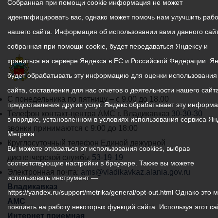
Собранная при помощи cookie информация не может
идентифицировать вас, однако может помочь нам улучшить рабо
нашего сайта. Информация об использовании вами данного сайт
собранная при помощи cookie, будет передаваться Яндексу и
храниться на сервере Яндекса в ЕС и Российской Федерации. Я
будет обрабатывать эту информацию для оценки использования
сайта, составления для нас отчетов о деятельности нашего сайта
График
С понедельника по пятницу – с 9.00 до 18.00
предоставления других услуг. Яндекс обрабатывает эту информ
работы
Телефон контакт-центра АМС г. Владикавказ
30-30-30
в порядке, установленном в условиях использования сервиса Ян
администрации
звонки принимаются с 9:00 до 18:00
Метрика.
местного
Круглосуточный телефон Единой дежурной
Вы можете отказаться от использования cookies, выбрав
самоуправления
диспетчерской службы
53-19-19
соответствующие настройки в браузере. Также вы можете
города
Электронная почта:
ams@vladikavkaz.alania.gov.ru
использовать инструмент —
Владикавказ:
Владикавказ
https://yandex.ru/support/metrika/general/opt-out.html Однако это 
АМС
повлиять на работу некоторых функций сайта. Используя этот са
Интернет приемная