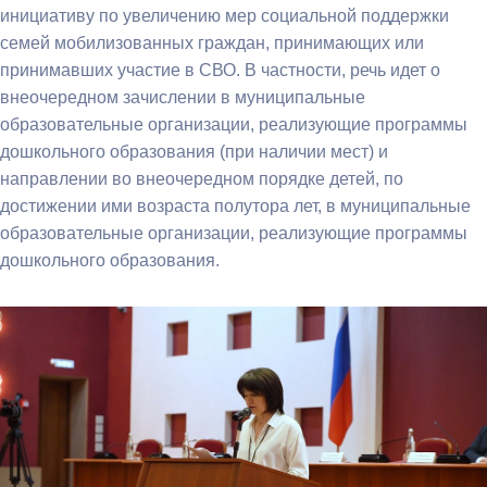
инициативу по увеличению мер социальной поддержки
семей мобилизованных граждан, принимающих или
принимавших участие в СВО. В частности, речь идет о
внеочередном зачислении в муниципальные
образовательные организации, реализующие программы
дошкольного образования (при наличии мест) и
направлении во внеочередном порядке детей, по
достижении ими возраста полутора лет, в муниципальные
образовательные организации, реализующие программы
дошкольного образования.