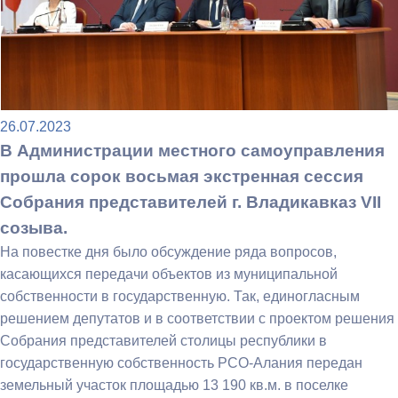
26.07.2023
В Администрации местного самоуправления
прошла сорок восьмая экстренная сессия
Собрания представителей г. Владикавказ VII
созыва.
На повестке дня было обсуждение ряда вопросов,
касающихся передачи объектов из муниципальной
собственности в государственную. Так, единогласным
решением депутатов и в соответствии с проектом решения
Собрания представителей столицы республики в
государственную собственность РСО-Алания передан
земельный участок площадью 13 190 кв.м. в поселке