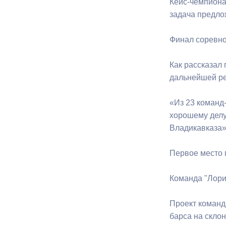
Кейс-чемпиона
задача предло
Муниципаль
Финал соревно
Как рассказал
дальнейшей ре
«Из 23 команд
хорошему делу,
Владикавказа»
Первое место 
Команда "Лори
Проект команд
барса на склон