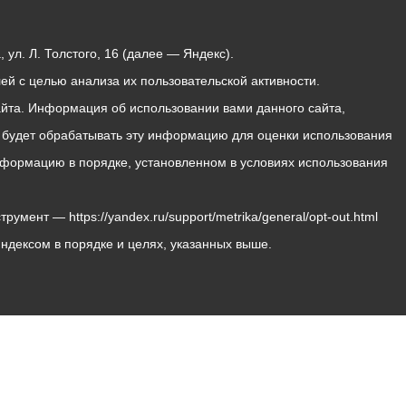
ул. Л. Толстого, 16 (далее — Яндекс).
й с целью анализа их пользовательской активности.
йта. Информация об использовании вами данного сайта,
с будет обрабатывать эту информацию для оценки использования
 информацию в порядке, установленном в условиях использования
мент — https://yandex.ru/support/metrika/general/opt-out.html
Яндексом в порядке и целях, указанных выше.
Владикавказ, пл. Штыба, №2
Тел:
+7 (8672) 55-00-34