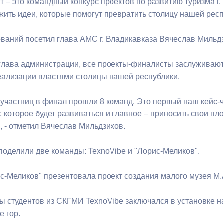
т – это командный конкурс проектов по развитию туризма г
жить идеи, которые помогут превратить столицу нашей респ
ный контроль
Выборы 2026
ваний посетил глава АМС г. Владикавказа Вячеслав Мильд
 глава администрации, все проекты-финалисты заслуживаю
ализации властями столицы нашей республики.
-участниц в финал прошли 8 команд. Это первый наш кейс-ч
 которое будет развиваться и главное – приносить свои пло
, - отметил Вячеслав Мильдзихов.
поделили две команды: TexnoVibe и "Лорис-Меликов".
с-Меликов" презентовала проект создания малого музея М.
ы студентов из СКГМИ TexnoVibe заключался в установке н
е гор.