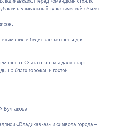
. Владикавказа. Перед командами стояла
Бесплатная юридическая помощь
ублики в уникальный туристический объект.
зихов.
т внимания и будут рассмотрены для
емпионат. Считаю, что мы дали старт
ды на благо горожан и гостей
А.Булгакова.
адписи «Владикавказ» и символа города –