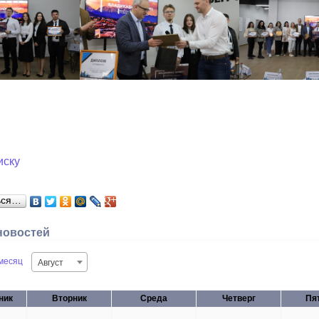
иску
ься…
новостей
месяц
Август
ник
Вторник
Среда
Четверг
Пя