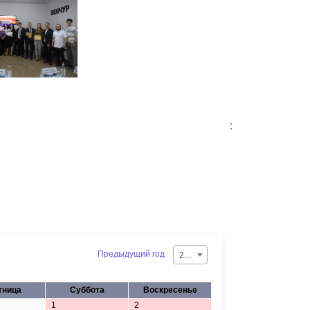
:
Предыдущий год
2026
тница
Суббота
Воскресенье
1
2