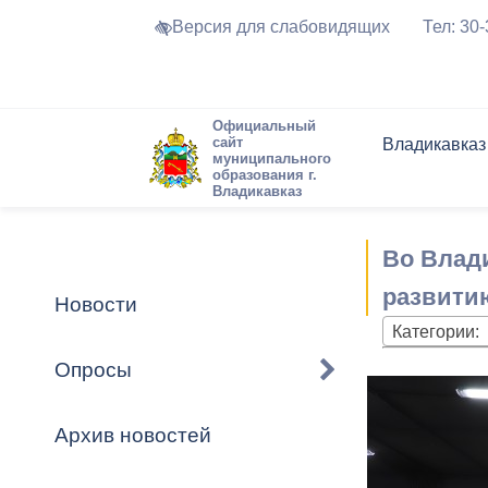
Версия для слабовидящих
Тел: 30
Официальный
сайт
Владикавказ
муниципального
образования г.
Владикавказ
Общие свед
Структура
Интернет-п
Председате
Структура
Новости
Реестры ма
Во Влад
Устав город
Торги и Кон
расписание
Обратная с
Комиссии
Новостная 
Актуально
развитию
Новости
Города-поб
Категории:
Программа
Противодей
Достоприме
Опросы
Владикавка
Формы обра
График при
принимаемы
Архив новостей
Презентаци
рассмотрен
городского 