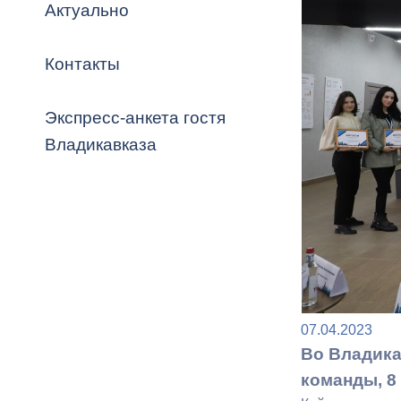
Владикавка
Актуально
Распоряжен
Контакты
ОРВ и эксп
Оценка деят
Экспресс-анкета гостя
местного с
Владикавказа
Открытые д
07.04.2023
Информация
Во Владика
проверок
команды, 8