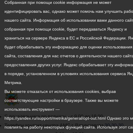
Собранная при помощи cookie информация не может
идентифицировать вас, однако может помочь нам улучшить рабо
нашего сайта. Информация об использовании вами данного сайт
собранная при помощи cookie, будет передаваться Яндексу и
храниться на сервере Яндекса в ЕС и Российской Федерации. Я
будет обрабатывать эту информацию для оценки использования
сайта, составления для нас отчетов о деятельности нашего сайта
предоставления других услуг. Яндекс обрабатывает эту информ
в порядке, установленном в условиях использования сервиса Ян
Метрика.
Вы можете отказаться от использования cookies, выбрав
соответствующие настройки в браузере. Также вы можете
использовать инструмент —
График
С понедельника по пятницу – с 9.00 до 18.00
https://yandex.ru/support/metrika/general/opt-out.html Однако это 
работы
Телефон контакт-центра АМС г. Владикавказ
30-30-30
повлиять на работу некоторых функций сайта. Используя этот са