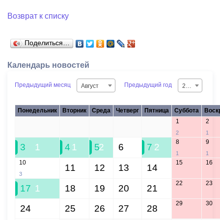
Возврат к списку
Поделиться…
Календарь новостей
Предыдущий месяц
Предыдущий год
Август
2026
Понедельник
Вторник
Среда
Четверг
Пятница
Суббота
Воск
1
2
27
28
29
30
31
2
1
8
9
3
1
4
1
5
2
6
7
2
1
1
10
15
16
11
12
13
14
3
22
23
17
1
18
19
20
21
29
30
24
25
26
27
28