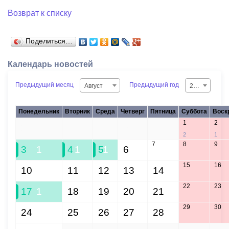
Возврат к списку
Поделиться…
Календарь новостей
Предыдущий месяц
Предыдущий год
Август
2026
Понедельник
Вторник
Среда
Четверг
Пятница
Суббота
Воск
1
2
27
28
29
30
31
2
1
7
8
9
3
1
4
1
5
1
6
15
16
10
11
12
13
14
22
23
17
1
18
19
20
21
29
30
24
25
26
27
28