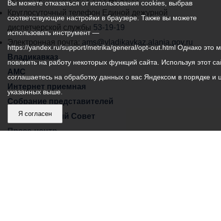
Вы можете отказаться от использования cookies, выбрав
местного
Круглосуточный телефон Единой дежурной
соответствующие настройки в браузере. Также вы можете
самоуправления
диспетчерской службы
53-19-19
использовать инструмент —
города
Электронная почта:
ams@vladikavkaz.alania.gov.ru
https://yandex.ru/support/metrika/general/opt-out.html Однако это 
Владикавказ:
Владикавказ
повлиять на работу некоторых функций сайта. Используя этот са
АМС
соглашаетесь на обработку данных о вас Яндексом в порядке и 
Интернет приемная
указанных выше.
Собрание представителей
Я согласен
Общественный Совет
Пресс-центр
Общественный транспорт
Владикавказ, пл. Штыба, №2
Тел:
+7 (8672) 55-00-34
Главный редактор: Биазарти Д. К.
Свидетельство о регистрации СМИ ЭЛ № ФС 77 –
75258 от 07.03.2019 выданное Федеральной Службой