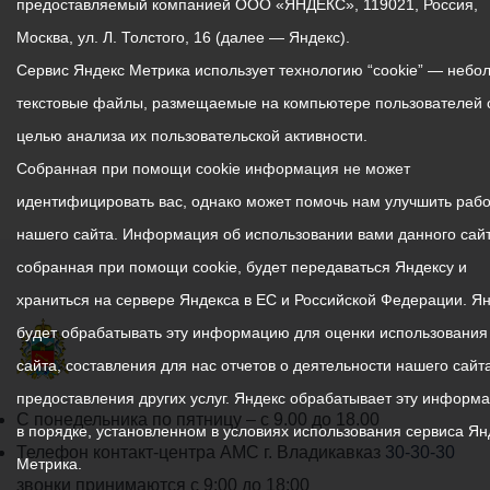
предоставляемый компанией ООО «ЯНДЕКС», 119021, Россия,
Москва, ул. Л. Толстого, 16 (далее — Яндекс).
Сервис Яндекс Метрика использует технологию “cookie” — небо
текстовые файлы, размещаемые на компьютере пользователей 
целью анализа их пользовательской активности.
Собранная при помощи cookie информация не может
идентифицировать вас, однако может помочь нам улучшить рабо
нашего сайта. Информация об использовании вами данного сайт
собранная при помощи cookie, будет передаваться Яндексу и
храниться на сервере Яндекса в ЕС и Российской Федерации. Я
будет обрабатывать эту информацию для оценки использования
сайта, составления для нас отчетов о деятельности нашего сайта
предоставления других услуг. Яндекс обрабатывает эту информ
График
С понедельника по пятницу – с 9.00 до 18.00
в порядке, установленном в условиях использования сервиса Ян
работы
Телефон контакт-центра АМС г. Владикавказ
30-30-30
Метрика.
администрации
звонки принимаются с 9:00 до 18:00