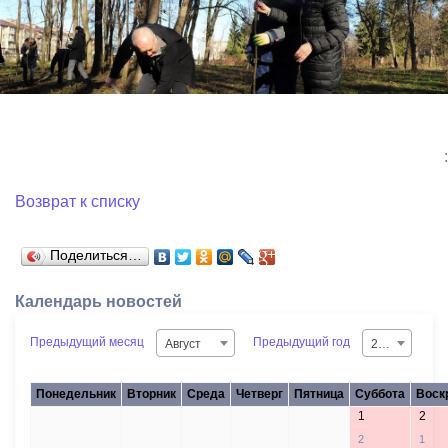
:
Возврат к списку
Поделиться…
Календарь новостей
Предыдущий месяц
Предыдущий год
Август
2026
Понедельник
Вторник
Среда
Четверг
Пятница
Суббота
Воск
1
2
27
28
29
30
31
2
1