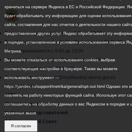
храниться на сервере Яндекса в ЕС и Российской Федерации. Я
будет обрабатывать эту информацию для оценки использования
сайта, составления для нас отчетов о деятельности нашего сайта
График
С понедельника по пятницу – с 9.00 до 18.00
предоставления других услуг. Яндекс обрабатывает эту информ
работы
Телефон контакт-центра АМС г. Владикавказ
30-30-30
в порядке, установленном в условиях использования сервиса Ян
администрации
звонки принимаются с 9:00 до 18:00
Метрика.
местного
Круглосуточный телефон Единой дежурной
Вы можете отказаться от использования cookies, выбрав
самоуправления
диспетчерской службы
53-19-19
соответствующие настройки в браузере. Также вы можете
города
Электронная почта:
ams@vladikavkaz.alania.gov.ru
использовать инструмент —
Владикавказ:
Владикавказ
https://yandex.ru/support/metrika/general/opt-out.html Однако это 
АМС
повлиять на работу некоторых функций сайта. Используя этот са
Интернет приемная
соглашаетесь на обработку данных о вас Яндексом в порядке и 
Собрание представителей
указанных выше.
Общественный Совет
Я согласен
Пресс-центр