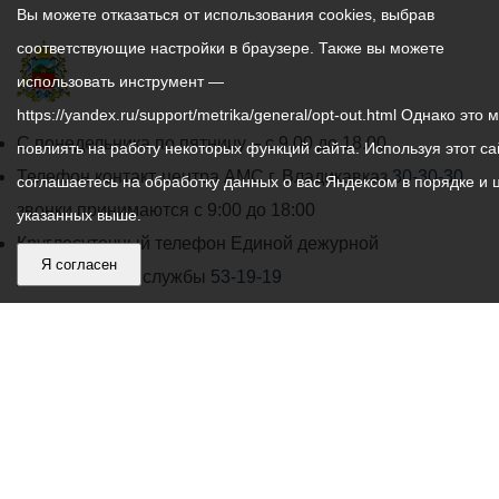
Вы можете отказаться от использования cookies, выбрав
соответствующие настройки в браузере. Также вы можете
использовать инструмент —
https://yandex.ru/support/metrika/general/opt-out.html Однако это 
График
С понедельника по пятницу – с 9.00 до 18.00
повлиять на работу некоторых функций сайта. Используя этот са
работы
Телефон контакт-центра АМС г. Владикавказ
30-30-30
соглашаетесь на обработку данных о вас Яндексом в порядке и 
администрации
звонки принимаются с 9:00 до 18:00
указанных выше.
местного
Круглосуточный телефон Единой дежурной
Я согласен
самоуправления
диспетчерской службы
53-19-19
города
Электронная почта:
ams@vladikavkaz.alania.gov.ru
Владикавказ:
Владикавказ
АМС
Интернет приемная
Собрание представителей
Общественный Совет