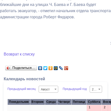
ближайшие дни на улицах Ч. Баева и Г. Баева будет
работать эвакуатор, - отметил начальник отдела транспорта
администрации города Роберт Фидаров.
:
Возврат к списку
Поделиться…
Календарь новостей
Предыдущий месяц
Предыдущий год
Август
2026
Понедельник
Вторник
Среда
Четверг
Пятница
Суббота
Воск
1
2
27
28
29
30
31