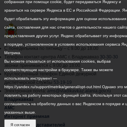
собранная при помощи cookie, будет передаваться Яндексу и
храниться на сервере Яндекса в ЕС и Российской Федерации. Я
будет обрабатывать эту информацию для оценки использования
сайта, составления для нас отчетов о деятельности нашего сайта
предоставления других услуг. Яндекс обрабатывает эту информ
в порядке, установленном в условиях использования сервиса Ян
График
С понедельника по пятницу – с 9.00 до 18.00
Метрика.
работы
Телефон контакт-центра АМС г. Владикавказ
30-30-30
Вы можете отказаться от использования cookies, выбрав
администрации
звонки принимаются с 9:00 до 18:00
соответствующие настройки в браузере. Также вы можете
местного
Круглосуточный телефон Единой дежурной
использовать инструмент —
самоуправления
диспетчерской службы
53-19-19
https://yandex.ru/support/metrika/general/opt-out.html Однако это 
города
Электронная почта:
ams@vladikavkaz.alania.gov.ru
повлиять на работу некоторых функций сайта. Используя этот са
Владикавказ:
Владикавказ
соглашаетесь на обработку данных о вас Яндексом в порядке и 
АМС
указанных выше.
Интернет приемная
Собрание представителей
Я согласен