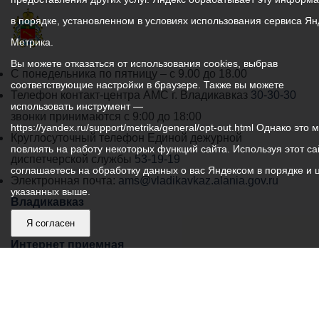
в порядке, установленном в условиях использования сервиса Ян
Метрика.
Вы можете отказаться от использования cookies, выбрав
График
С понедельника по пятницу – с 9.00 до 18.00
соответствующие настройки в браузере. Также вы можете
работы
Телефон контакт-центра АМС г. Владикавказ
30-30-30
использовать инструмент —
администрации
звонки принимаются с 9:00 до 18:00
https://yandex.ru/support/metrika/general/opt-out.html Однако это 
местного
Круглосуточный телефон Единой дежурной
повлиять на работу некоторых функций сайта. Используя этот са
самоуправления
диспетчерской службы
53-19-19
соглашаетесь на обработку данных о вас Яндексом в порядке и 
города
Электронная почта:
ams@vladikavkaz.alania.gov.ru
указанных выше.
Владикавказ:
Владикавказ
АМС
Я согласен
Интернет приемная
Собрание представителей
Общественный Совет
Пресс-центр