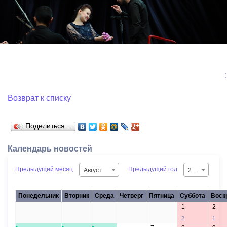
:
Возврат к списку
Поделиться…
Календарь новостей
Предыдущий месяц
Предыдущий год
Август
2026
Понедельник
Вторник
Среда
Четверг
Пятница
Суббота
Воск
1
2
27
28
29
30
31
2
1