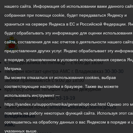
нашего сайта. Информация об использовании вами данного сайт
собранная при помощи cookie, будет передаваться Яндексу и
храниться на сервере Яндекса в ЕС и Российской Федерации. Я
будет обрабатывать эту информацию для оценки использования
сайта, составления для нас отчетов о деятельности нашего сайта
предоставления других услуг. Яндекс обрабатывает эту информ
в порядке, установленном в условиях использования сервиса Ян
График
С понедельника по пятницу – с 9.00 до 18.00
Метрика.
работы
Телефон контакт-центра АМС г. Владикавказ
30-30-30
Вы можете отказаться от использования cookies, выбрав
администрации
звонки принимаются с 9:00 до 18:00
соответствующие настройки в браузере. Также вы можете
местного
Круглосуточный телефон Единой дежурной
использовать инструмент —
самоуправления
диспетчерской службы
53-19-19
https://yandex.ru/support/metrika/general/opt-out.html Однако это 
города
Электронная почта:
ams@vladikavkaz.alania.gov.ru
повлиять на работу некоторых функций сайта. Используя этот са
Владикавказ:
Владикавказ
соглашаетесь на обработку данных о вас Яндексом в порядке и 
АМС
указанных выше.