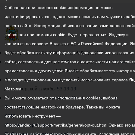
Собранная при помощи cookie информация не может
идентифицировать вас, однако может помочь нам улучшить рабо
нашего сайта. Информация об использовании вами данного сайт
собранная при помощи cookie, будет передаваться Яндексу и
храниться на сервере Яндекса в ЕС и Российской Федерации. Я
График
С понедельника по пятницу – с 9.00 до 18.00
будет обрабатывать эту информацию для оценки использования
работы
Телефон контакт-центра АМС г. Владикавказ
30-30-30
сайта, составления для нас отчетов о деятельности нашего сайта
администрации
звонки принимаются с 9:00 до 18:00
предоставления других услуг. Яндекс обрабатывает эту информ
местного
Круглосуточный телефон Единой дежурной
в порядке, установленном в условиях использования сервиса Ян
самоуправления
диспетчерской службы
53-19-19
Метрика.
города
Электронная почта:
ams@vladikavkaz.alania.gov.ru
Вы можете отказаться от использования cookies, выбрав
Владикавказ:
Владикавказ
соответствующие настройки в браузере. Также вы можете
АМС
использовать инструмент —
Интернет приемная
https://yandex.ru/support/metrika/general/opt-out.html Однако это 
Собрание представителей
повлиять на работу некоторых функций сайта. Используя этот са