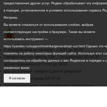
предоставления других услуг. Яндекс обрабатывает эту информ
в порядке, установленном в условиях использования сервиса Ян
Метрика.
Вы можете отказаться от использования cookies, выбрав
соответствующие настройки в браузере. Также вы можете
использовать инструмент —
https://yandex.ru/support/metrika/general/opt-out.html Однако это 
График
С понедельника по пятницу – с 9.00 до 18.00
повлиять на работу некоторых функций сайта. Используя этот са
работы
Телефон контакт-центра АМС г. Владикавказ
30-30-30
соглашаетесь на обработку данных о вас Яндексом в порядке и 
администрации
звонки принимаются с 9:00 до 18:00
указанных выше.
местного
Круглосуточный телефон Единой дежурной
самоуправления
диспетчерской службы
Я согласен
53-19-19
города
Электронная почта:
ams@vladikavkaz.alania.gov.ru
Владикавказ:
Владикавказ
АМС