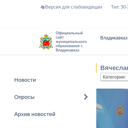
Версия для слабовидящих
Тел: 30
Официальный
сайт
Владикавказ
муниципального
образования г.
Владикавказ
Общие свед
Структура
Интернет-п
Председате
Структура
Новости
Реестры ма
Вячесла
Устав город
Торги и Кон
расписание
Обратная с
Комиссии
Новостная 
Актуально
Категории:
Новости
Города-поб
Программа
Противодей
Достоприме
Опросы
Владикавка
Формы обра
График при
принимаемы
Архив новостей
Презентаци
рассмотрен
городского 