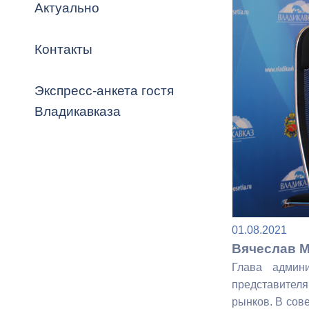
Владикавка
Актуально
Распоряжен
Контакты
ОРВ и эксп
Оценка деят
Экспресс-анкета гостя
местного с
Владикавказа
Открытые д
01.08.2021
Вячеслав М
Глава админи
Информация
представителя
проверок
рынков. В сов