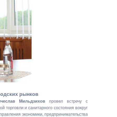
Противодействие коррупции
Градостроительная деятельность
Формирование комфортной
в
городской среды
о
Бюджет для граждан
Пространственные сведения
Гражданская оборона в
чрезвычайных ситуациях
Незаконное строительство
родских рынков
ячеслав Мильдзихов
провел встречу с
и
Информация финансового
ой торговли и санитарного состояния вокруг
органа
управления экономики, предпринимательства