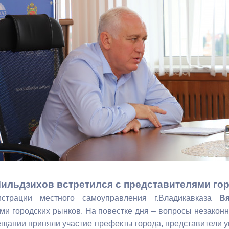
з
ия, постановления
Кадровая политика
ертиза НПА
Контактная информация
ельности органов
Списки граждан, состоящих на
амоуправления
учете в качестве нуждающихся 
улучшении жилищных условий п
г. Владикавказ
анные
Общественное обсуждение
документов стратегического
планирования
ильдзихов встретился с представителями го
страции местного самоуправления г.Владикавказа
В
 о результатах
Порядок обжалования решений 
ми городских рынков. На повестке дня – вопросы незаконн
действий органов местного
ещании приняли участие префекты города, представители 
самоуправления