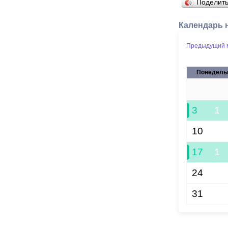
Поделит
Календарь 
Предыдущий 
Понедель
27
3
1
10
17
1
24
31