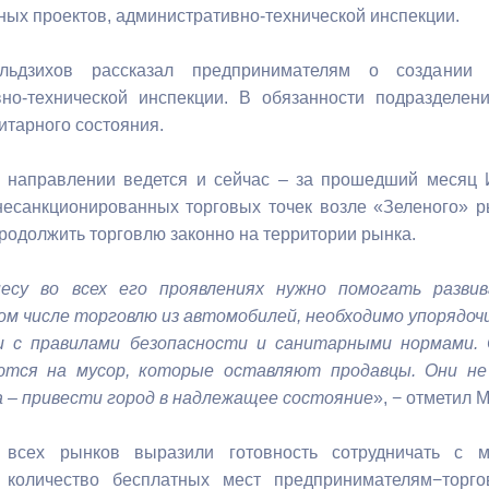
ных проектов, административно-технической инспекции.
ный контроль
Выборы 2026
льдзихов рассказал предпринимателям о создании
вно-технической инспекции. В обязанности подразделе
итарного состояния.
 направлении ведется и сейчас – за прошедший месяц И
несанкционированных торговых точек возле «Зеленого» 
родолжить торговлю законно на территории рынка.
есу во всех его проявлениях нужно помогать развив
ом числе торговлю из автомобилей, необходимо упорядоч
 с правилами безопасности и санитарными нормами.
тся на мусор, которые оставляют продавцы. Они не 
а – привести город в надлежащее состояние
», − отметил 
 всех рынков выразили готовность сотрудничать с м
 количество бесплатных мест предпринимателям−торг