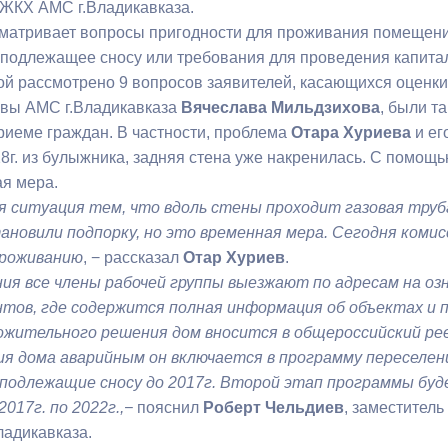
КЖКХ АМС г.Владикавказа.
матривает вопросы пригодности для проживания помещени
ный контроль
Выборы 2026
 подлежащее сносу или требования для проведения капита
ой рассмотрено 9 вопросов заявителей, касающихся оценк
авы АМС г.Владикавказа
Вячеслава Мильдзихова
, были т
риеме граждан. В частности, проблема
Отара Хуриева
и ег
8г. из булыжника, задняя стена уже накренилась. С помощь
ая мера.
 ситуация тем, что вдоль стены проходит газовая труб
ановили подпорку, но это временная мера. Сегодня комис
проживанию
, − рассказал
Отар Хуриев
.
ия все члены рабочей группы выезжают по адресам на о
нтов, где содержится полная информация об объектах и
жительного решения дом вносится в общероссийский рее
я дома аварийным он включается в программу переселен
 подлежащие сносу до 2017г. Второй этап программы бу
017г. по 2022г.,
−
пояснил
Роберт Чельдиев
, заместител
адикавказа.