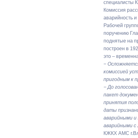
специалисты 
Комиссия расс
Муниципаль
аварийность и
Рабочей групп
поручению Гл
поднятые на п
построен в 192
это – временн
−
Осложняется
комиссией уст
пригодным к 
−
До голосован
пакет докуме
принятия поло
даты признани
аварийными и
аварийными с 2
КЖКХ АМС г.Вл