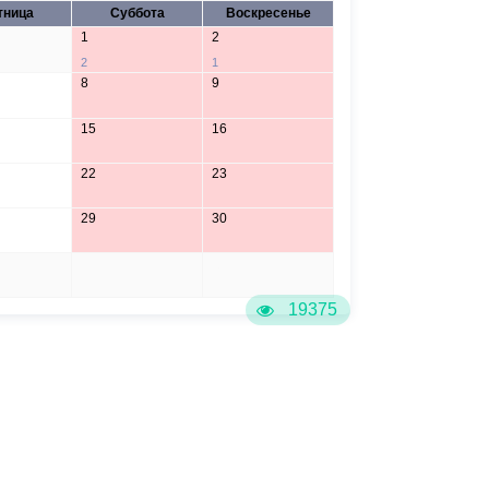
тница
Суббота
Воскресенье
1
2
2
1
8
9
15
16
22
23
29
30
5
6
19375