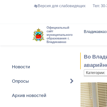
Версия для слабовидящих
Тел: 30
Официальный
сайт
Владикавказ
муниципального
образования г.
Владикавказ
Общие свед
Структура
Интернет-п
Председате
Структура
Новости
Реестры ма
Во Влад
Устав город
Торги и Кон
расписание
Обратная с
Комиссии
Новостная 
Актуально
аварийн
Новости
Города-поб
Категории:
Программа
Противодей
Достоприме
Опросы
Владикавка
Формы обра
График при
принимаемы
Архив новостей
Презентаци
рассмотрен
городского 