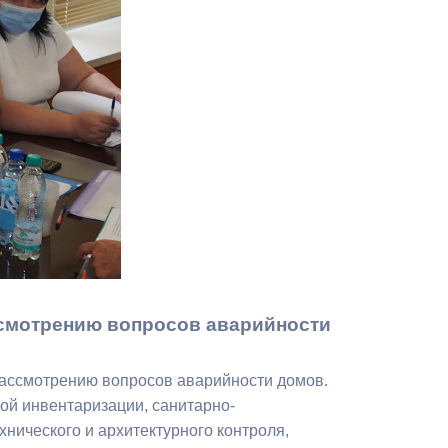
Противодействие коррупции
Градостроительная деятельность
Формирование комфортной
в
городской среды
о
Бюджет для граждан
Пространственные сведения
Гражданская оборона в
чрезвычайных ситуациях
ссмотрению вопросов аварийности
Незаконное строительство
рассмотрению вопросов аварийности домов.
и
Информация финансового
ой инвентаризации, санитарно-
органа
хнического и архитектурного контроля,