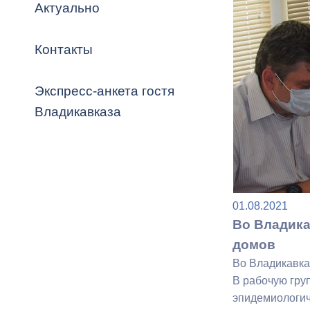
Владикавка
Актуально
Распоряжен
Контакты
ОРВ и эксп
Оценка деят
Экспресс-анкета гостя
местного с
Владикавказа
Открытые д
01.08.2021
Во Владика
домов
Во Владикавка
Информация
В рабочую гру
проверок
эпидемиологиче