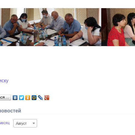
иску
ься…
новостей
месяц
Август