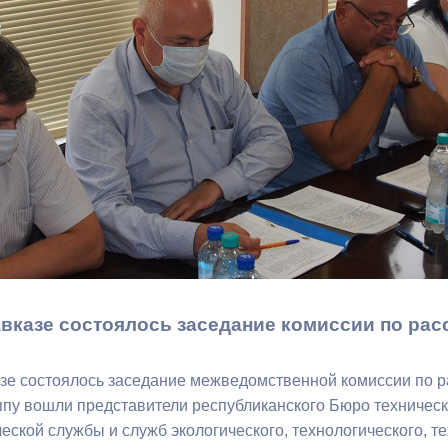
з
ия, постановления
Кадровая политика
ертиза НПА
Контактная информация
ельности органов
Списки граждан, состоящих на
амоуправления
учете в качестве нуждающихся 
улучшении жилищных условий п
г. Владикавказ
анные
Общественное обсуждение
документов стратегического
вказе состоялось заседание комиссии по ра
планирования
зе состоялось заседание межведомственной комиссии по 
 о результатах
Порядок обжалования решений 
ппу вошли представители республиканского Бюро техническ
действий органов местного
ской службы и служб экологического, технологического, те
самоуправления