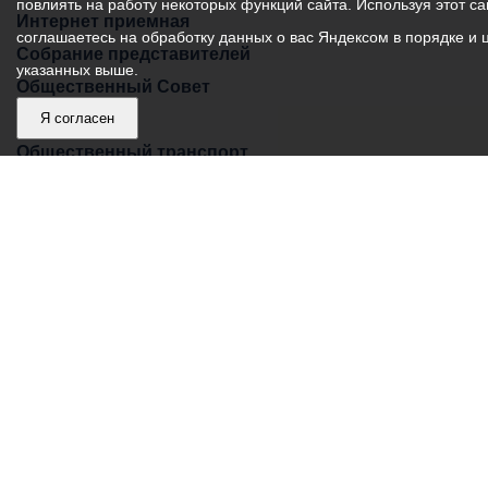
повлиять на работу некоторых функций сайта. Используя этот са
Интернет приемная
соглашаетесь на обработку данных о вас Яндексом в порядке и 
Собрание представителей
указанных выше.
Общественный Совет
Пресс-центр
Я согласен
Общественный транспорт
Владикавказ, пл. Штыба, №2
Тел:
+7 (8672) 55-00-34
Главный редактор: Биазарти Д. К.
Свидетельство о регистрации СМИ ЭЛ № ФС 77 –
75258 от 07.03.2019 выданное Федеральной Службой
по надзору в сфере связи, информационных
технологий и массовых коммуникаций
Учредитель: Администрация местного самоуправления
г. Владикавказ
Адрес редакции: Владикавказ, пл. Штыба, №2