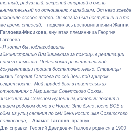
теплый, радушный, искрений старший и очень
внимательный по отношению к младшим. От него всегда
исходило особое тепло. Он всегда был доступный и в то
же время строгий,
− поделилась воспоминаниями
Жанна
Гаглоева-Мисикова,
внучатая племянница Георгия
Гаглоева.
- Я хотел бы поблагодарить
администрацию Владикавказа за помощь в реализации
нашего замысла. Подготовка разрешительной
документации прошла достаточно легко. Страницы
жизни Георгия Гаглоева по сей день под грифом
секретности. Мой прадед был в приятельских
отношениях с Маршалом Советского Союза,
знаменитым Семеном Буденным, который гостил в
нашем родовом доме в с.Ногир. Это было после ВОВ и
одна из улиц селения по сей день носит имя Советского
полководца,
-
Азамат Гаглоев,
правнук.
Для справки. Георгий Давидович Гаглоев родился в 1900