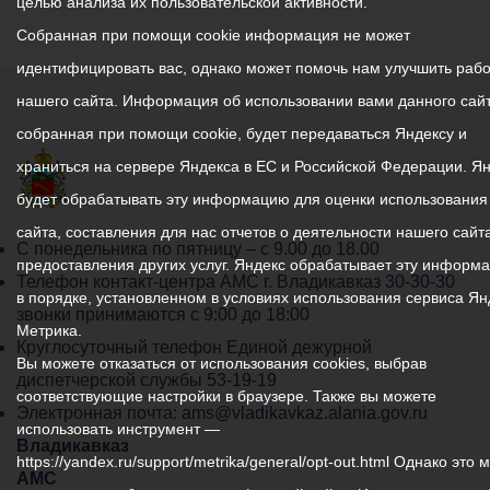
целью анализа их пользовательской активности.
Собранная при помощи cookie информация не может
идентифицировать вас, однако может помочь нам улучшить рабо
нашего сайта. Информация об использовании вами данного сайт
собранная при помощи cookie, будет передаваться Яндексу и
храниться на сервере Яндекса в ЕС и Российской Федерации. Я
будет обрабатывать эту информацию для оценки использования
сайта, составления для нас отчетов о деятельности нашего сайта
График
С понедельника по пятницу – с 9.00 до 18.00
предоставления других услуг. Яндекс обрабатывает эту информ
работы
Телефон контакт-центра АМС г. Владикавказ
30-30-30
в порядке, установленном в условиях использования сервиса Ян
администрации
звонки принимаются с 9:00 до 18:00
Метрика.
местного
Круглосуточный телефон Единой дежурной
Вы можете отказаться от использования cookies, выбрав
самоуправления
диспетчерской службы
53-19-19
соответствующие настройки в браузере. Также вы можете
города
Электронная почта:
ams@vladikavkaz.alania.gov.ru
использовать инструмент —
Владикавказ:
Владикавказ
https://yandex.ru/support/metrika/general/opt-out.html Однако это 
АМС