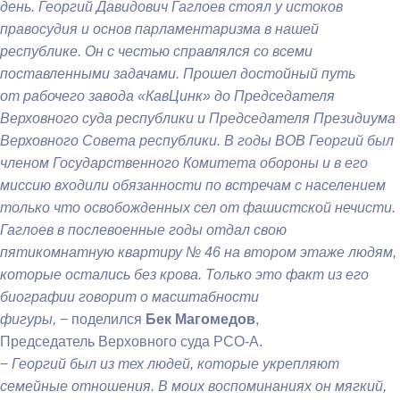
день. Георгий Давидович Гаглоев стоял у истоков
правосудия и основ парламентаризма в нашей
республике. Он с честью справлялся со всеми
поставленными задачами. Прошел достойный путь
от рабочего завода «КавЦинк» до Председателя
Верховного суда республики и Председателя Президиума
Верховного Совета республики. В годы ВОВ Георгий был
членом Государственного Комитета обороны и в его
миссию входили обязанности по встречам с населением
только что освобожденных сел от фашистской нечисти.
Гаглоев в послевоенные годы отдал свою
пятикомнатную квартиру № 46 на втором этаже людям,
которые остались без крова. Только это факт из его
биографии говорит о масштабности
фигуры,
− поделился
Бек Магомедов
,
Председатель Верховного суда РСО-А.
−
Георгий был из тех людей, которые укрепляют
семейные отношения. В моих воспоминаниях он мягкий,