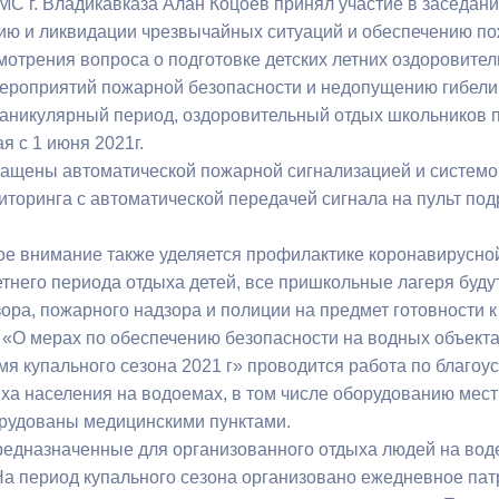
С г. Владикавказа Алан Коцоев принял участие в заседан
ю и ликвидации чрезвычайных ситуаций и обеспечению по
трения вопроса о подготовке детских летних оздоровитель
ный контроль
Выборы 2026
роприятий пожарной безопасности и недопущению гибели и
аникулярный период, оздоровительный отдых школьников 
я с 1 июня 2021г.
ащены автоматической пожарной сигнализацией и системо
иторинга с автоматической передачей сигнала на пульт по
е внимание также уделяется профилактике коронавирусно
етнего периода отдыха детей, все пришкольные лагеря буд
ора, пожарного надзора и полиции на предмет готовности к
 мерах по обеспечению безопасности на водных объекта
мя купального сезона 2021 г» проводится работа по благоу
ыха населения на водоемах, в том числе оборудованию мест
рудованы медицинскими пунктами.
дназначенные для организованного отдыха людей на вод
На период купального сезона организовано ежедневное па