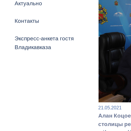
Владикавка
Актуально
Распоряжен
Контакты
ОРВ и эксп
Оценка деят
Экспресс-анкета гостя
местного с
Владикавказа
Открытые д
21.05.2021
Информация
Алан Коцое
проверок
столицы р