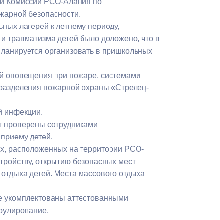
ии Комиссии РСО-Алания по
Бесплатная юридическая помощь
жарной безопасности.
ных лагерей к летнему периоду,
 травматизма детей было доложено, что в
планируется организовать в пришкольных
й оповещения при пожаре, системами
дразделения пожарной охраны «Стрелец-
й инфекции.
ут проверены сотрудниками
 приему детей.
х, расположенных на территории РСО-
стройству, открытию безопасных мест
 отдыха детей. Места массового отдыха
е укомплектованы аттестованными
трулирование.