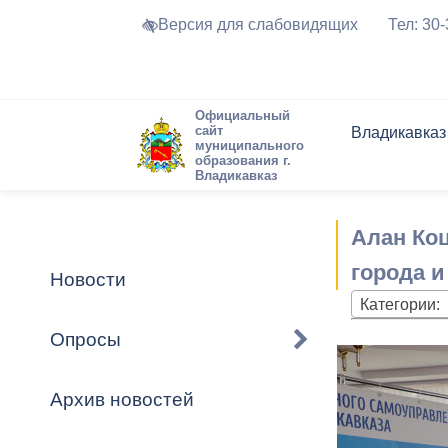
Версия для слабовидящих
Тел: 30
Официальный
сайт
Владикавказ
муниципального
образования г.
Владикавказ
Общие свед
Структура
Интернет-п
Председате
Структура
Новости
Реестры ма
Алан Ко
Устав город
Торги и Кон
расписание
Обратная с
Комиссии
Новостная 
Актуально
города и
Новости
Города-поб
Категории:
Программа
Противодей
Достоприме
Опросы
Владикавка
Формы обра
График при
принимаемы
Архив новостей
Презентаци
рассмотрен
городского 