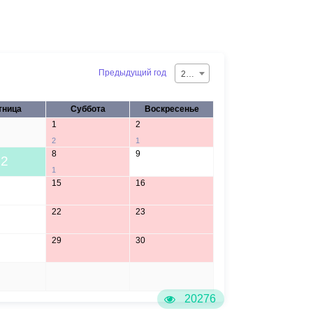
Предыдущий год
2026
тница
Суббота
Воскресенье
1
2
2
1
8
9
2
1
15
16
22
23
29
30
5
6
20276