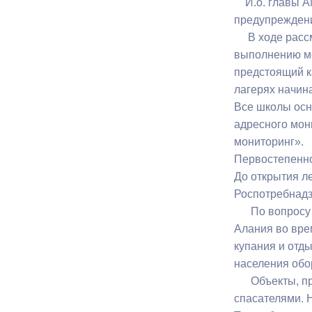
И.о. главы АМ
предупреждени
В ходе рассмо
Муниципаль
выполнению ме
предстоящий к
лагерях начина
Все школы осн
адресного мон
мониторинг».
Первостепенно
До открытия л
Роспотребнадз
По вопросу «О
Алания во вре
купания и отд
населения обо
Объекты, пре
спасателями. 