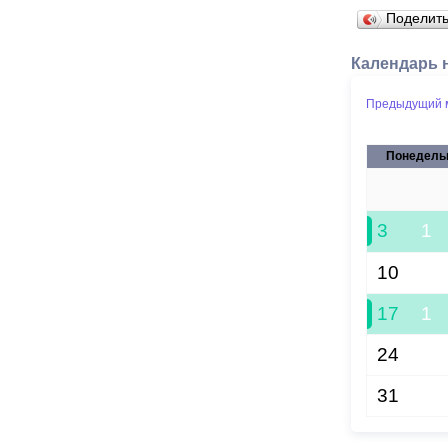
Поделит
Календарь 
Предыдущий 
Понедель
27
3
1
10
17
1
24
31