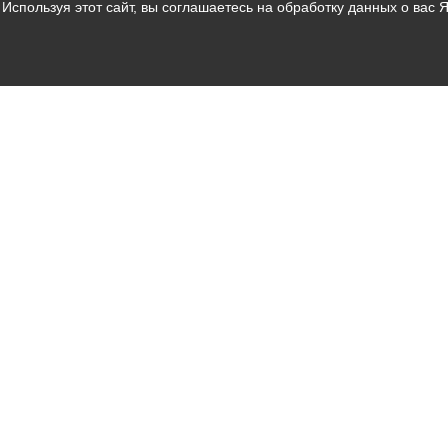
Используя этот сайт, вы соглашаетесь на обработку данных о вас 
Владикавказ
АМС
Интернет приемная
Собрание представителей
Общественный Совет
Пресс-центр
Общественный транспорт