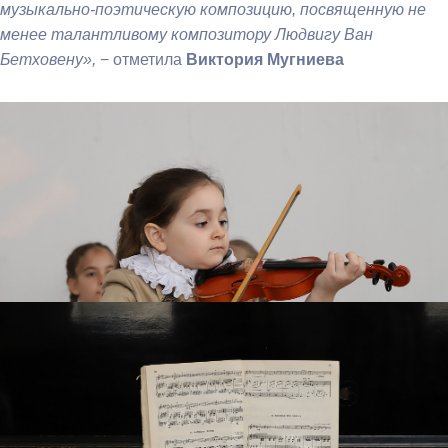
музыкально-поэтическую композицию, посвященную не
менее талантливому композитору Людвигу Ван
Бетховену»,
− отметила
Виктория Мугниева