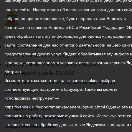
идентифицировать вас, однако может помочь нам улучшить рабо
нашего сайта. Информация об использовании вами данного сайт
собранная при помощи cookie, будет передаваться Яндексу и
храниться на сервере Яндекса в ЕС и Российской Федерации. Я
будет обрабатывать эту информацию для оценки использования
График
С понедельника по пятницу – с 9.00 до 18.00
сайта, составления для нас отчетов о деятельности нашего сайта
работы
Телефон контакт-центра АМС г. Владикавказ
30-30-30
предоставления других услуг. Яндекс обрабатывает эту информ
администрации
звонки принимаются с 9:00 до 18:00
в порядке, установленном в условиях использования сервиса Ян
местного
Круглосуточный телефон Единой дежурной
Метрика.
самоуправления
диспетчерской службы
53-19-19
Вы можете отказаться от использования cookies, выбрав
города
Электронная почта:
ams@vladikavkaz.alania.gov.ru
соответствующие настройки в браузере. Также вы можете
Владикавказ:
Владикавказ
использовать инструмент —
АМС
https://yandex.ru/support/metrika/general/opt-out.html Однако это 
Интернет приемная
повлиять на работу некоторых функций сайта. Используя этот са
Собрание представителей
соглашаетесь на обработку данных о вас Яндексом в порядке и 
Общественный Совет