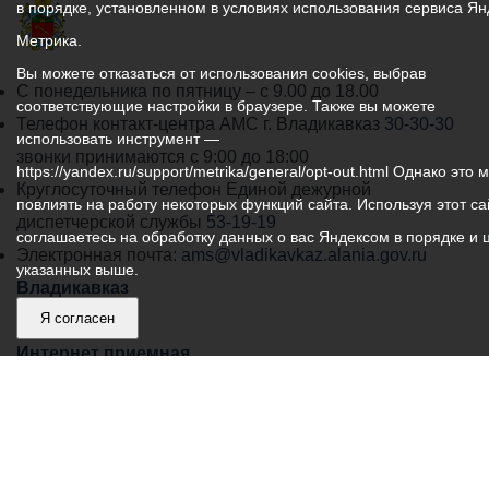
в порядке, установленном в условиях использования сервиса Ян
Метрика.
Вы можете отказаться от использования cookies, выбрав
График
С понедельника по пятницу – с 9.00 до 18.00
соответствующие настройки в браузере. Также вы можете
работы
Телефон контакт-центра АМС г. Владикавказ
30-30-30
использовать инструмент —
администрации
звонки принимаются с 9:00 до 18:00
https://yandex.ru/support/metrika/general/opt-out.html Однако это 
местного
Круглосуточный телефон Единой дежурной
повлиять на работу некоторых функций сайта. Используя этот са
самоуправления
диспетчерской службы
53-19-19
соглашаетесь на обработку данных о вас Яндексом в порядке и 
города
Электронная почта:
ams@vladikavkaz.alania.gov.ru
указанных выше.
Владикавказ:
Владикавказ
Я согласен
АМС
Интернет приемная
Собрание представителей
Общественный Совет
Пресс-центр
Общественный транспорт