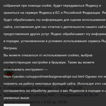
собранная при помощи cookie, будет передаваться Яндексу и
храниться на сервере Яндекса в ЕС и Российской Федерации. Я
будет обрабатывать эту информацию для оценки использования
сайта, составления для нас отчетов о деятельности нашего сайта
предоставления других услуг. Яндекс обрабатывает эту информ
в порядке, установленном в условиях использования сервиса Ян
Метрика.
Вы можете отказаться от использования cookies, выбрав
соответствующие настройки в браузере. Также вы можете
использовать инструмент —
https://yandex.ru/support/metrika/general/opt-out.html Однако это 
повлиять на работу некоторых функций сайта. Используя этот са
График
С понедельника по пятницу – с 9.00 до 18.00
соглашаетесь на обработку данных о вас Яндексом в порядке и 
работы
Телефон контакт-центра АМС г. Владикавказ
30-30-30
указанных выше.
администрации
звонки принимаются с 9:00 до 18:00