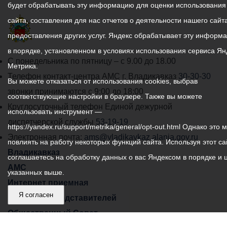
будет обрабатывать эту информацию для оценки использования
сайта, составления для нас отчетов о деятельности нашего сайта
предоставления других услуг. Яндекс обрабатывает эту информ
в порядке, установленном в условиях использования сервиса Ян
График
С понедельника по пятницу – с 9.00 до 18.00
Метрика.
работы
Телефон контакт-центра АМС г. Владикавказ
30-30-30
Вы можете отказаться от использования cookies, выбрав
администрации
звонки принимаются с 9:00 до 18:00
соответствующие настройки в браузере. Также вы можете
местного
Круглосуточный телефон Единой дежурной
использовать инструмент —
самоуправления
диспетчерской службы
53-19-19
https://yandex.ru/support/metrika/general/opt-out.html Однако это 
города
Электронная почта:
ams@vladikavkaz.alania.gov.ru
повлиять на работу некоторых функций сайта. Используя этот са
Владикавказ:
Владикавказ
соглашаетесь на обработку данных о вас Яндексом в порядке и 
АМС
указанных выше.
Интернет приемная
Я согласен
Собрание представителей
Общественный Совет