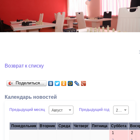
:
Возврат к списку
Поделиться…
Календарь новостей
Предыдущий месяц
Предыдущий год
Август
2026
Понедельник
Вторник
Среда
Четверг
Пятница
Суббота
Воск
1
2
27
28
29
30
31