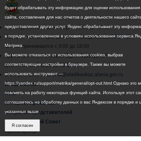
будет обрабатывать эту информацию для оценки использования
сайта, составления для нас отчетов о деятельности нашего сайта
предоставления других услуг. Яндекс обрабатывает эту информ
График
С понедельника по пятницу – с 9.00 до 18.00
в порядке, установленном в условиях использования сервиса Ян
работы
Телефон контакт-центра АМС г. Владикавказ
30-30-30
Метрика.
администрации
звонки принимаются с 9:00 до 18:00
Вы можете отказаться от использования cookies, выбрав
местного
Круглосуточный телефон Единой дежурной
соответствующие настройки в браузере. Также вы можете
самоуправления
диспетчерской службы
53-19-19
использовать инструмент —
города
Электронная почта:
ams@vladikavkaz.alania.gov.ru
https://yandex.ru/support/metrika/general/opt-out.html Однако это 
Владикавказ:
Владикавказ
повлиять на работу некоторых функций сайта. Используя этот са
АМС
соглашаетесь на обработку данных о вас Яндексом в порядке и 
Интернет приемная
указанных выше.
Собрание представителей
Общественный Совет
Я согласен
Пресс-центр
Общественный транспорт